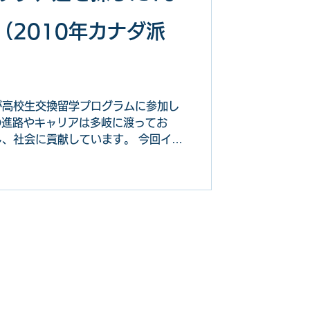
（2010年カナダ派
が高校生交換留学プログラムに参加し
の進路やキャリアは多岐に渡ってお
会に貢献しています。 今回イン
10年にカナダ派遣プログラムに参加
北山さんは地方自治体にて教育行政に
。今回、北山さんに高校時代の留学経
みに影響を与えたのか伺いました。