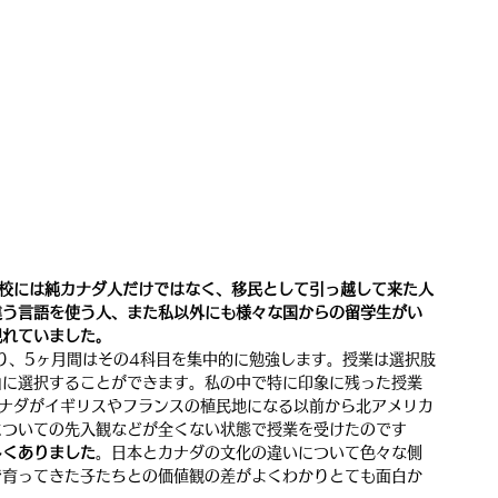
学校には純カナダ人だけではなく、移民として引っ越して来た人
違う言語を使う人、また私以外にも様々な国からの留学生がい
現れていました。
り、5ヶ月間はその4科目を集中的に勉強します。授業は選択肢
由に選択することができます。私の中で特に印象に残った授業
カナダがイギリスやフランスの植民地になる以前から北アメリカ
についての先入観などが全くない状態で授業を受けたのです
多くありました
。日本とカナダの文化の違いについて色々な側
で育ってきた子たちとの価値観の差がよくわかりとても面白か