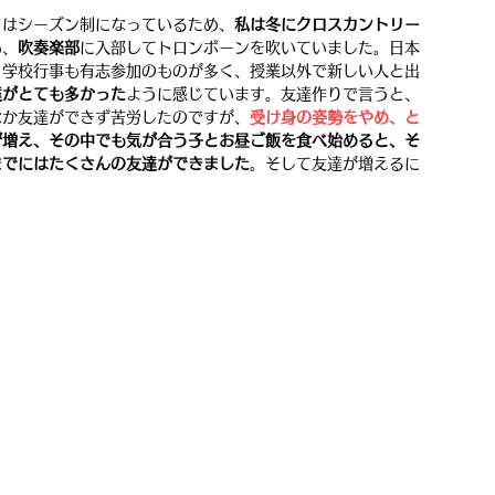
ツはシーズン制になっているため、
私は冬にクロスカントリー
も、
吹奏楽部
に入部してトロンボーンを吹いていました。日本
、学校行事も有志参加のものが多く、授業以外で新しい人と出
達がとても多かった
ように感じています。友達作りで言うと、
なか友達ができず苦労したのですが、
受け身の姿勢をやめ、と
が増え、その中でも気が合う子とお昼ご飯を食べ始めると、そ
までにはたくさんの友達ができました
。そして友達が増えるに