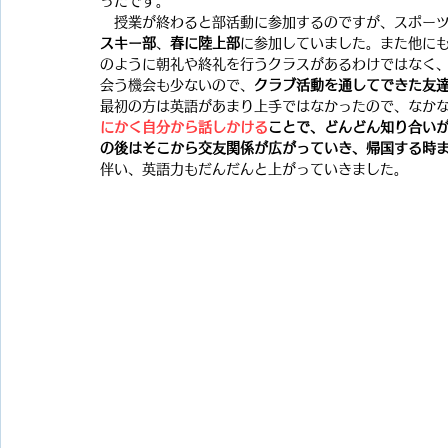
ったです。
　授業が終わると部活動に参加するのですが、スポー
スキー部
、
春に陸上部
に参加していました。また他に
のように朝礼や終礼を行うクラスがあるわけではなく
会う機会も少ないので、
クラブ活動を通してできた友
最初の方は英語があまり上手ではなかったので、なか
にかく自分から話しかける
ことで、どんどん知り合い
の後はそこから交友関係が広がっていき、帰国する時
伴い、英語力もだんだんと上がっていきました。