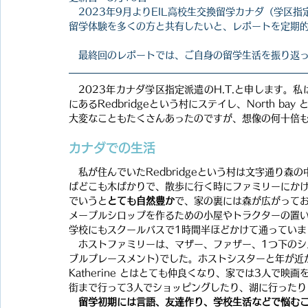
2023年9月よりEIL高校生交換留学カナダ（学区
留学体験を多くの方と共有したいと、レポートを定期
　最終回のレポートでは、ご自身の留学生活を振り返
2023年カナダ学区指定派遣のH.T.と申します。私
にあるRedbridgeという村にステイし、North 
大変なこともたくさんあったのですが、想像の何十倍も
カナダでの生活
　私が住んでいたRedbridgeという村は文字通り
ばどこも木ばかりで、散歩に行く時にファミリーにか
でいうと
とても自然豊か
で、家の裏には森が広がって
メープルシロップを作るための小屋やトラクターの置い
学校にもスクールバスで1時間半ほどかけて通っていま
　ホストファミリーは、マザー、ファザー、1つ下のシスタ
ブルプレースメント)でした。ホストシスターと年が近か
Katherine とはとても仲良くなり、家では3人で
街まで行って3人でショッピングしたり、湖に行ったり
　留学初期には言語、友達作り、学校生活などで悩む