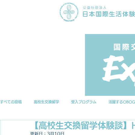
すべての投稿
高校生交換留学
受入プログラム
活躍するOBO
【高校生交換留学体験談】H
インターンシップ
ニュース
EILアーカイブ
更新日：
3月10日