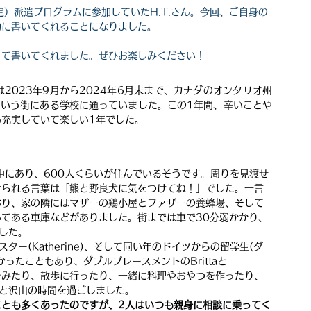
指定）派遣プログラムに参加してい
たH.T.
さん。今回、ご自身の
的に書いてくれることになりました。
って書いてくれました。ぜひお楽しみください！
は2023年9月から2024年6月末まで、カナダのオンタリオ州
bay という街にある学校に通っていました。この1年間、辛いことや
充実していて楽しい1年でした。
森の中にあり、600人くらいが住んでいるそうです。周りを見渡せ
けられる言葉は「熊と野良犬に気をつけてね！」でした。一言
おり、家の隣にはマザーの鶏小屋とファザーの養蜂場、そして
てある車庫などがありました。街までは車で30分弱かかり、
した。
ー(Katherine)、そして同い年のドイツからの留学生(ダ
ったこともあり、ダブルプレースメントのBrittaと
映画をみたり、散歩に行ったり、一緒に料理やおやつを作ったり、
と沢山の時間を過ごしました。
ことも多くあったのですが、2人はいつも親身に相談に乗ってく