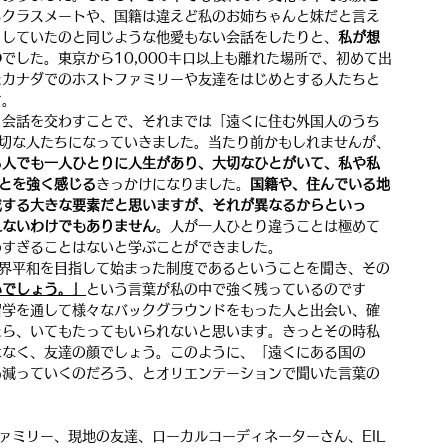
るクラスメートや、国籍は違えど私のお姉ちゃんと妹だと言え
としていたのと同じような他愛もない会話をしたりと、
私が想
の
でした。東京から10,000キロ以上も離れた場所で、初めて出
たカナダでのホストファミリーや友達をはじめとする人たちと
す。
と会話を交わすことで、それまでは「遠くに住む外国人のうち
大切な人たちになっていきました。当たり前かもしれませんが、
る人でも一人ひとりに人生があり、大切なひとがいて、私や私
とを強く感じる
きっかけになりました。
国籍や、住んでいる地
成する大きな要素だと思いますが、それが異なるからといっ
れないわけでもありません
。人が一人ひとり違うことは極めて
めすぎることはないと学ぶことができました。
世界平和を目指して始まった制度であるということを聞き、その
いでしょう。」
という言葉が私の中で強く残っているのです
留学を通して様々なバックグラウンドをもった人と出会い、確
たら、いてもたってもいられないと思います。きっとその時私
はなく、友達の顔でしょう。このように、「遠くにある国の
も減っていくのだろう、とオリエンテーションで聞いた言葉の
ァミリー、現地の友達、ローカルコーディネーターさん、EIL