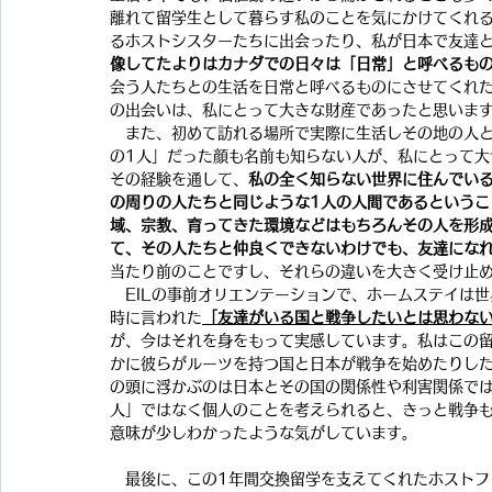
離れて留学生として暮らす私のことを気にかけてくれ
るホストシスターたちに出会ったり、私が日本で友達
像してたよりはカナダでの日々は「日常」と呼べるも
会う人たちとの生活を日常と呼べるものにさせてくれ
の出会いは、私にとって大きな財産であったと思いま
　また、初めて訪れる場所で実際に生活しその地の人
の1人」だった顔も名前も知らない人が、私にとって
その経験を通して、
私の全く知らない世界に住んでい
の周りの人たちと同じような1人の人間であるというこ
域、宗教、育ってきた環境などはもちろんその人を形
て、その人たちと仲良くできないわけでも、友達にな
当たり前のことですし、それらの違いを大きく受け止
　EILの事前オリエンテーションで、ホームステイは
時に言われた
「友達がいる国と戦争したいとは思わな
が、今はそれを身をもって実感しています。私はこの
かに彼らがルーツを持つ国と日本が戦争を始めたりし
の頭に浮かぶのは日本とその国の関係性や利害関係で
人」ではなく個人のことを考えられると、きっと戦争
意味が少しわかったような気がしています。
　最後に、この1年間交換留学を支えてくれたホストフ