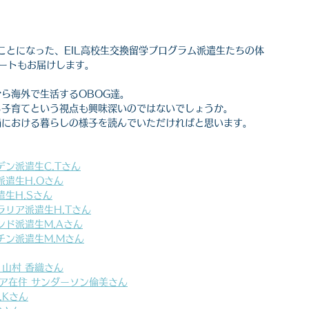
ごすことになった、EIL高校生交換留学プログラム派遣生たちの体
ポートもお届けします。
ら海外で生活するOBOG達。
る子育てという視点も興味深いのではないでしょうか。
禍における暮らしの様子を読んでいただければと思います。
デン派遣生C.Tさん
派遣生H.Oさん
生H.Sさん
ラリア派遣生H.Tさん
ンド派遣生M.Aさん
チン派遣生M.Mさん
 山村 香織さん
リア在住 サンダーソン倫美さん
.Kさん