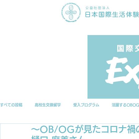
すべての投稿
高校生交換留学
受入プログラム
活躍するOBO
～OB/OGが見たコロナ禍
インターンシップ
ニュース
EILアーカイブ