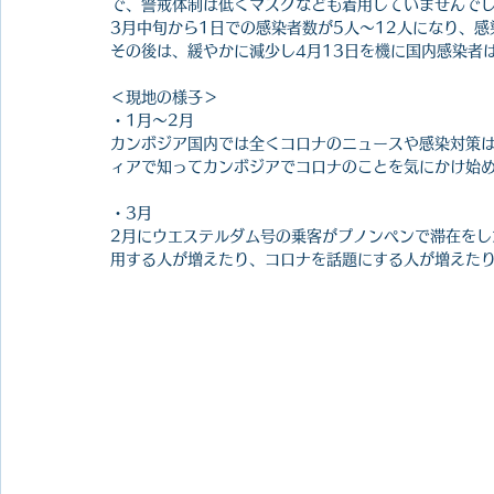
で、警戒体制は低くマスクなども着用していませんで
3月中旬から1日での感染者数が5人〜12人になり、感
その後は、緩やかに減少し4月13日を機に国内感染者
＜現地の様子＞
・1月〜2月
カンボジア国内では全くコロナのニュースや感染対策
ィアで知ってカンボジアでコロナのことを気にかけ始
・3月
2月にウエステルダム号の乗客がプノンペンで滞在をし
用する人が増えたり、コロナを話題にする人が増えた