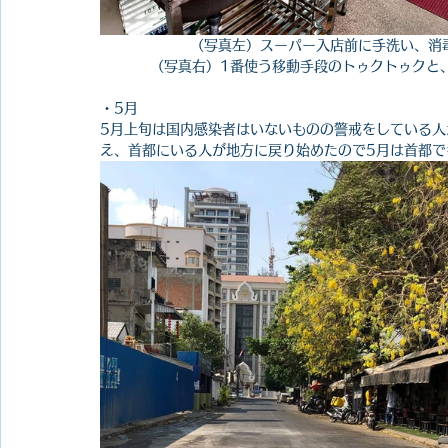
（写真左）スーパー入店前に手洗い、消
（写真右）1番使う移動手段のトゥクトゥクと
・5月
5月上旬は国内感染者はいないものの警戒をしている人
え、首都にいる人が地方に戻り始めたので5月は首都で