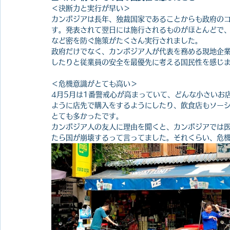
＜決断力と実行が早い＞
カンボジアは長年、独裁国家であることからも政府の
す。発表されて翌日には施行されるものがほとんどで
など密を防ぐ施策がたくさん実行されました。
政府だけでなく、カンボジア人が代表を務める現地企業
したりと従業員の安全を最優先に考える国民性を感じ
＜危機意識がとても高い＞
4月5月は1番警戒心が高まっていて、どんな小さいお
ように店先で購入をするようにしたり、飲食店もソー
とても多かったです。
カンボジア人の友人に理由を聞くと、カンボジアでは
たら国が崩壊するって言ってました。それくらい、危