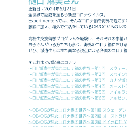
樋口 麻美さん
更新日：
2024年6月21日
全世界で猛威を振るう新型コロナウイルス。
Experimentersでは、そんなコロナ禍を海外で過
験談に加え、海外で生活をしているOB/OGからのレ
高校生交換留学プログラムを経験し、それぞれの事情か
お子さんがいる方たちも多く、海外のコロナ禍におけ
ぜひ、派遣生とはまた異なる視点による各国のコロナ
▼これまでの記事はコチラ！
～EIL派遣生が見たコロナ禍の世界～第1回　スウェー
～EIL派遣生が見たコロナ禍の世界～第2回　スペイン
～EIL派遣生が見たコロナ禍の世界～第3回　カナダ派遣
～EIL派遣生が見たコロナ禍の世界～第4回　オースト
～EIL派遣生が見たコロナ禍の世界～第5回　アイルラ
～EIL派遣生が見たコロナ禍の世界～第6回　アルゼン
～OB/OGが見たコロナ禍の世界～第1回 スウェーデン
～OB/OGが見たコロナ禍の世界～第2回 オーストラ
～OB/OGが見たコロナ禍の世界～第3回 ドイツ在住 Y