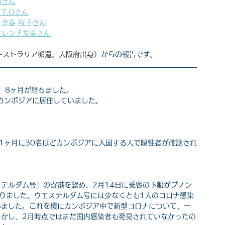
Oさん
T.Oさん
 金春 牧子さん
フレンチ友美さん
オーストラリア派遣、大阪府出身）
からの報告です。
、8ヶ月が経ちました。
間カンボジアに居住していました。
、1ヶ月に30名ほどカンボジアに入国する人で陽性者が確認され
テルダム号」の寄港を認め、2月14日に乗客の下船がプノン
まりました。ウエステルダム号には少なくとも1人のコロナ感染
いました。これを機にカンボジア中で新型コロナについて、一
。しかし、2月時点ではまだ国内感染者も発見されていなかったの