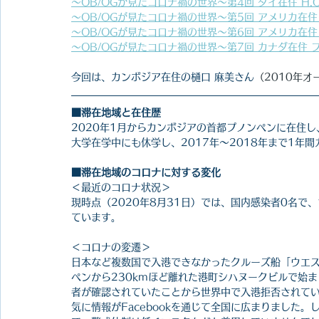
～OB/OGが見たコロナ禍の世界～第4回 タイ在住 H.
～OB/OGが見たコロナ禍の世界～第5回 アメリカ在住 
～OB/OGが見たコロナ禍の世界～第6回 アメリカ在住
～OB/OGが見たコロナ禍の世界～
第7回 カナダ在住 
今回は、カンボジア在住の樋口 麻美さん
（2010年
■滞在地域と在住歴
2020年1月からカンボジアの首都プノンペンに在住し
大学在学中にも休学し、2017年〜2018年まで1年
■滞在地域のコロナに対する変化
＜最近のコロナ状況＞
現時点（2020年8月31日）では、国内感染者0名で
ています。
＜コロナの変遷＞
日本など複数国で入港できなかったクルーズ船「ウエス
ペンから230kmほど離れた港町シハヌークビルで始
者が確認されていたことから世界中で入港拒否されて
気に情報がFacebookを通じて全国に広まりました