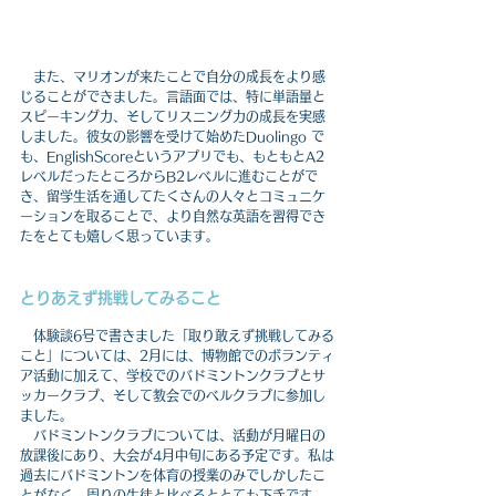
　また、マリオンが来たことで自分の成長をより感
じることができました。言語面では、特に単語量と
スピーキング力、そしてリスニング力の成長を実感
しました。彼女の影響を受けて始めたDuolingo で
も、EnglishScoreというアプリでも、もともとA2
レベルだったところからB2レベルに進むことがで
き、留学生活を通してたくさんの人々とコミュニケ
ーションを取ることで、より自然な英語を習得でき
たをとても嬉しく思っています。　
とりあえず挑戦してみること
　体験談6号で書きました「取り敢えず挑戦してみる
こと」については、2月には、博物館でのボランティ
ア活動に加えて、学校でのバドミントンクラブとサ
ッカークラブ、そして教会でのベルクラブに参加し
ました。
　バドミントンクラブについては、活動が月曜日の
放課後にあり、大会が4月中旬にある予定です。私は
過去にバドミントンを体育の授業のみでしかしたこ
とがなく、周りの生徒と比べるととても下手です