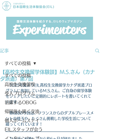
記事
すべての投稿
【高校生交換留学体験談】M.S.さん（カナ
すべての投稿
ダ派遣）第7回
高校生交換留学
2025年夏よりEIL高校生交換留学カナダ派遣プロ
グラムに参加しているM.S.さん。ご自身の留学体験
受入プログラム
をシェアしたいと定期的にレポートを書いてくれて
います。
活躍するOBOG
帰国後も続く交流
　第6回の今回は、フランスからのダブルプレースメ
ントの様子や、たくさん挑戦した学校生活について
個人ホームステイ
綴ってくれています！
EILスタッフが会う
インターンシップ
　カナダへ出発してから約6ヶ月が経ちました。