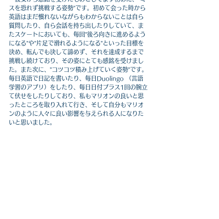
スを恐れず挑戦する姿勢”です。初めて会った時から
英語はまだ慣れないながらもわからないことは自ら
質問したり、自ら会話を持ち出したりしていて、ま
たスケートにおいても、毎回”後ろ向きに進めるよう
になる”や”片足で滑れるようになる”といった目標を
決め、転んでも決して諦めず、それを達成するまで
挑戦し続けており、その姿にとても感銘を受けまし
た。また次に、”コツコツ積み上げていく姿勢”です。
毎日英語で日記を書いたり、毎日Duolingo （言語
学習のアプリ）をしたり、毎日日付プラス1回の腕立
て伏せをしたりしており、私もマリオンの良いと思
ったところを取り入れて行き、そして自分もマリオ
ンのように人々に良い影響を与えられる人になりた
いと思いました。