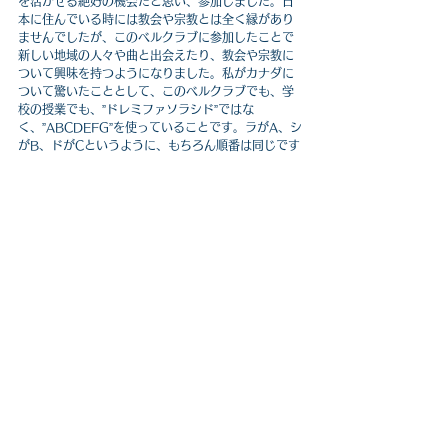
を活かせる絶好の機会だと思い、参加しました。日
本に住んでいる時には教会や宗教とは全く縁があり
ませんでしたが、このベルクラブに参加したことで
新しい地域の人々や曲と出会えたり、教会や宗教に
ついて興味を持つようになりました。私がカナダに
ついて驚いたこととして、このベルクラブでも、学
校の授業でも、”ドレミファソラシド”ではな
く、”ABCDEFG”を使っていることです。ラがA、シ
がB、ドがCというように、もちろん順番は同じです
が、慣れていないため理解するのに時間が掛かりま
した。もし今後留学中音楽を演奏することを考えて
いる方は事前に練習しておくと良いと思います。活
動は火曜日の放課後にあり、発表会が4月中旬にある
ので今はそれに向けて練習をしています。
　3月はスキー旅行やパークオメガなどたくさんのア
クティビティを全力で楽しみたいと思います！
（写真、文：2025年度カナダ派遣生　M.S.）