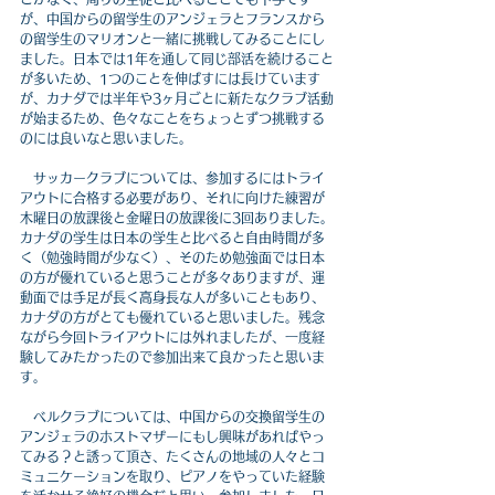
が、中国からの留学生のアンジェラとフランスから
の留学生のマリオンと一緒に挑戦してみることにし
ました。日本では1年を通して同じ部活を続けること
が多いため、1つのことを伸ばすには長けています
が、カナダでは半年や3ヶ月ごとに新たなクラブ活動
が始まるため、色々なことをちょっとずつ挑戦する
のには良いなと思いました。
　サッカークラブについては、参加するにはトライ
アウトに合格する必要があり、それに向けた練習が
木曜日の放課後と金曜日の放課後に3回ありました。
カナダの学生は日本の学生と比べると自由時間が多
く（勉強時間が少なく）、そのため勉強面では日本
の方が優れていると思うことが多々ありますが、運
動面では手足が長く高身長な人が多いこともあり、
カナダの方がとても優れていると思いました。残念
ながら今回トライアウトには外れましたが、一度経
験してみたかったので参加出来て良かったと思いま
す。
　ベルクラブについては、中国からの交換留学生の
アンジェラのホストマザーにもし興味があればやっ
てみる？と誘って頂き、たくさんの地域の人々とコ
ミュニケーションを取り、ピアノをやっていた経験