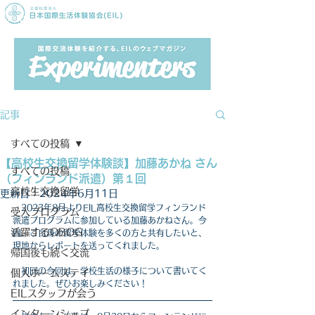
記事
すべての投稿
【高校生交換留学体験談】加藤あかね さん
すべての投稿
（フィンランド派遣）第１回
高校生交換留学
更新日：
2024年6月11日
2023年8月よりEIL高校生交換留学フィンランド
受入プログラム
派遣プログラムに参加している
加藤あかね
さん。今
活躍するOBOG
回、ご自身の留学体験を多くの方と共有したいと、
現地からレポートを送ってくれました。
帰国後も続く交流
　初回の今回は、学校生活の様子について書いてく
個人ホームステイ
れました。ぜひお楽しみください！
EILスタッフが会う
インターンシップ