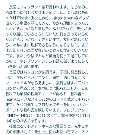
　授業はフィンランド語で行われます。はじめのこ
ろは本当に何もわかりませんでした。
でもはじめの
１か月でkoska(because)、 sitten(then)などよく
出てくる単語を覚えてきて、今から理由を言うんだ
とわかるようになりました。
3か月たって、先生がゆ
っくり話しているときはだいたい何を言っているの
かわかるようになってきています。
友達が話してい
ることもたまに理解できるようになりました。まだ
まだ知らない単語が多いのでさらに学んでいきたい
です。また、今はほとんど英語を使って過ごしてい
るので、少しずつフィンランド語も話すようにして
いきたいと思います。
授業ではパソコンが必須です。
学校に初登校した
日に、学校からパソコンと、鉛筆、消しゴム、ペ
ン、ファイルがもらえました。教科書はすべてパソ
コンから見るため、本や紙では配られません。どの
教科でも最初の授業でノートが配られ、教科書と
teamsにアクセスするためのコードを教えてもらい
ます。多くの先生はプロジェクターを使い、パワー
ポイントや教科書を映しています。プロジェクター
はHITACHIなど日本のものです。電子機器などは日
本のものが多くあります。
授業はとてもアットホームな雰囲気で、先生と生
徒の距離が近く、先生も生徒もお互いをファースト