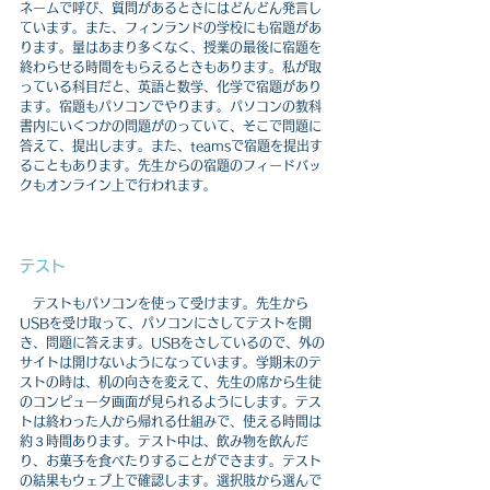
ネームで呼び、質問があるときにはどんどん発言し
ています。
また、フィンランドの学校にも宿題があ
ります。量はあまり多くなく、授業の最後に宿題を
終わらせる時間をもらえるときもあります。私が取
っている科目だと、英語と数学、化学で宿題があり
ます。宿題もパソコンでやります。パソコンの教科
書内にいくつかの問題がのっていて、そこで問題に
答えて、提出します。また、teamsで宿題を提出す
ることもあります。先生からの宿題のフィードバッ
クもオンライン上で行われます。
テスト
　テストもパソコンを使って受けます。先生から
USBを受け取って、パソコンにさしてテストを開
き、問題に答えます。USBをさしているので、外の
サイトは開けないようになっています。学期末のテ
ストの時は、机の向きを変えて、先生の席から生徒
のコンピュータ画面が見られるようにします。テス
トは終わった人から帰れる仕組みで、使える時間は
約３時間あります。テスト中は、飲み物を飲んだ
り、お菓子を食べたりすることができます。テスト
の結果もウェブ上で確認します。選択肢から選んで