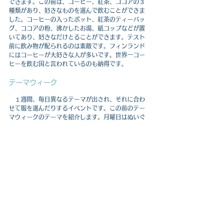
できます。この前は、コーヒー、紅茶、ココアの３
種類があり、好きなものを選んで飲むことができま
した。コーヒーの入ったポット、紅茶のティーバッ
グ、ココアの粉、沸かしたお湯、紙コップなどが置
いてあり、好きなだけとることができます。テスト
前に飲み物が配られるのは素敵です。
フィンランド
にはコーヒーが大好きな人が多いです。世界一コー
ヒーを飲む国と言われているのも納得です。
テーマウィーク
　１週間、毎日異なるテーマが出され、それに合わ
せて服を選んだりするイベントです。この前のテー
マウィークのテーマを紹介します。月曜日はぬいぐ
るみの日で学校にお気に入りのぬいぐるみを連れて
いく日でした。大きなぬいぐるみを抱いて登校する
人や、リュックの口からぬいぐるみの頭がのぞいて
いる人などがいました。火曜日はハロウィンがテー
マで、ハロウィンの仮装や黒の服を着る日でした。
私はホストマザーがフィンランドの伝統衣装を貸し
てくれたので、それを着て過ごしました。水曜日は
何もテーマがない日でした。木曜日のテーマはバー
ビー人形で、ピンクや青の服を着ていく日でした。1
番面白いと思ったテーマは金曜日のノーバックパッ
クデーで、学校にリュック以外で行く日でした。こ