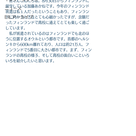
　皆さんこんにちは。8月30日からフィンランドに
留学している加藤あかねです。今年のフィンランド
ニュース
派遣は私１人だったということもあり、
フィンラン
EILアーカイブ
ドに向かうときはとても心細かったですが、念願だ
ったフィンランドで高校に通えてとても楽しく過ご
しています。
私が派遣されているのはフィンランドでも北のほ
うに位置するオウルという都市です。首都のヘルシ
ンキから600km離れており、人口は約21万人、フ
ィンランドで5番目に大きい都市です。まず、フィン
ランドの高校の様子、そして高校の面白いこといろ
いろを紹介したいと思います。