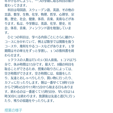
年かけるかによって、一つの学期に取る科目の数が
変わってきます。
　科目は母国語、スウェーデン語、英語、その他の
言語、数学、生物、化学、物理、哲学、心理学、宗
教、歴史、社会、健康、体育、音楽、美術などがあ
ります。私は、今学期は、英語、化学、歴史、社
会、体育、音楽、フィンランド語を勉強していま
す。
　ひとつの科目は、学べる内容ごとにさらに細かい
コースに分かれていて、例えば数学では関数を扱う
コースや、幾何をやるコースなどがあります。１学
期間はその単元をずっと学習し、１つの教科書を終
わらせます。
　１クラスの人数はだいたい30人前後。１コマは75
分で、休み時間は15分です。最大で、8個の科目を
取ることができるため、授業の取り方によっては、
空き時間ができます。空き時間には、宿題をした
り、友達とおしゃべりしたり、買い物に行ったり、
カフェに行ったりします。朝は一番早くて8時15分
からで9時45分や11時15分から始まる日もありま
す。
終わるのは一番遅くて15時50分、早い日は14
時30分には終わります。
放課後は友達と遊びに行っ
たり、残りの宿題をやったりします。
授業の様子