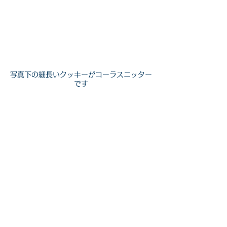
写真下の細長いクッキーがコーラスニッター
です
２品目はKanelbulla（カニエルブッラ）、シナモ
ンロールです。１度ホストマザーと作ったことがあ
るのですが、砂糖とバターをこれでもかとふんだん
に使うのが美味しくなるポイントです！
ホストマザ
ーがいうには、美味しくなるのに遠慮したらダメだ
そうです;）家庭やカフェによって味やスパイスの風
味も大きさも異なるのでいろんなシナモンロールを
食べるのがとても楽しいです。（高カロリーなので
食べすぎ要注意！）