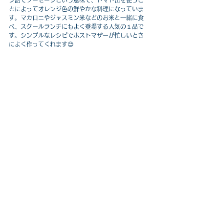
ン語でソーセージという意味で、トマト缶を使うこ
とによってオレンジ色の鮮やかな料理になっていま
す。マカロニやジャスミン米などのお米と一緒に食
べ、スクールランチにもよく登場する人気の１品で
す。シンプルなレシピでホストマザーが忙しいとき
によく作ってくれます😊