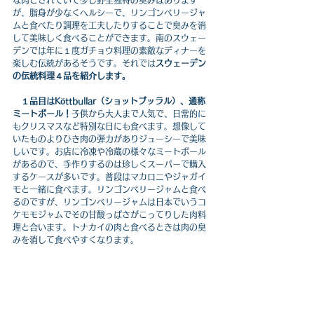
な肉とされていて少し野生独特の臭みはあります
が、脂身が少なくヘルシーで、リンゴンベリージャ
ムと食べたり調理を工夫したりすることで臭みを消
して美味しく食べることができます。南のスウェー
デンでは年に１度ガチョウ料理の素敵なディナーを
楽しむ伝統があるそうです。それでは
スウェーデン
の伝統料理４品を紹介します。
１品目はKöttbullar（ショットブッラル）、通称
ミートボール！
子供から大人まで人気で、日常的に
もクリスマスなど特別な日にも食べます。想像して
いたものよりひき肉の弾力がありジューシーで美味
しいです。お店に冷凍や冷蔵の様々なミートボール
があるので、手作りするのは珍しくスーパーで購入
するケースが多いです。普段はマカロニやジャガイ
モと一緒に食べます。リンゴンベリージャムと食べ
るのですが、リンゴンベリージャムは日本でいうコ
ケモモジャムでその甘酸っぱさがこってりした肉料
理と合います。トナカイの肉と食べるときは肉の臭
みを消して食べやすくなります。