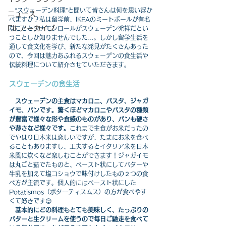
　“スウェーデン料理”と聞いて皆さんは何を思い浮か
ニュース
べますか？私は留学前、IKEAのミートボールが有名
EILアーカイブ
なこととシナモンロールがスウェーデン発祥だとい
うことしか知りませんでした…。しかし留学生活を
通して食文化を学び、新たな発見がたくさんあった
ので、今回は魅力あふれるスウェーデンの食生活や
伝統料理について紹介させていただきます。
スウェーデンの食生活
スウェーデンの主食はマカロニ、パスタ、ジャガ
イモ、パンです。驚くほどマカロニやパスタの種類
が豊富で様々な形や食感のものがあり、パンも硬さ
や薄さなど様々です。
これまで主食がお米だったの
でやはり日本米は恋しいですが、たまにお米を食べ
ることもありますし、工夫するとイタリア米を日本
米風に炊くなど楽しむことができます！ジャガイモ
は丸ごと茹でたものと、ペースト状にしてバターや
牛乳を加えて塩コショウで味付けしたもの２つの食
べ方が主流です。個人的にはペースト状にした
Potatismos（ポターティスムス）の方が食べやす
くて好きです😊
基本的にどの料理もとても美味しく、たっぷりの
バターと生クリームを使うので毎日ご馳走を食べて