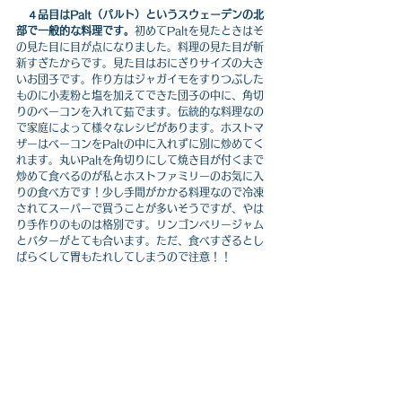
４品目はPalt（パルト）というスウェーデンの北
部で一般的な料理です。
初めてPaltを見たときはそ
の見た目に目が点になりました。料理の見た目が斬
新すぎたからです。見た目はおにぎりサイズの大き
いお団子です。作り方はジャガイモをすりつぶした
ものに小麦粉と塩を加えてできた団子の中に、角切
りのベーコンを入れて茹でます。伝統的な料理なの
で家庭によって様々なレシピがあります。ホストマ
ザーはベーコンをPaltの中に入れずに別に炒めてく
れます。丸いPaltを角切りにして焼き目が付くまで
炒めて食べるのが私とホストファミリーのお気に入
りの食べ方です！少し手間がかかる料理なので冷凍
されてスーパーで買うことが多いそうですが、やは
り手作りのものは格別です。リンゴンベリージャム
とバターがとても合います。ただ、食べすぎるとし
ばらくして胃もたれしてしまうので注意！！