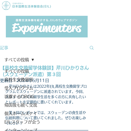
記事
すべての投稿
【高校生交換留学体験談】芹川ひかりさん
すべての投稿
（スウェーデン派遣）第３回
高校生交換留学
更新日：
2024年6月11日
　芹川ひかりさんは2022年EIL高校生交換留学プロ
受入プログラム
グラムでスウェーデンに派遣されています。今回、
活躍するOBOG
スウェーデンでの留学生活を多くの方に共有したい
とレポートを定期的に書いてくれています。
帰国後も続く交流
　第３回のレポートでは、スウェーデンの食生活や
個人ホームステイ
伝統料理について
書いてくれました。ぜひお楽しみ
EILスタッフが会う
ください！
インターンシップ