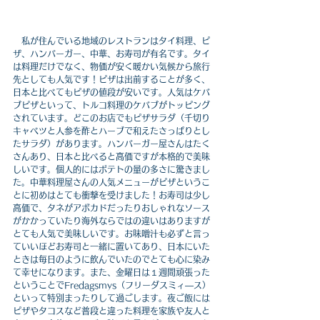
　私が住んでいる地域のレストランはタイ料理、ピ
ザ、ハンバーガー、中華、お寿司が有名です。タイ
は料理だけでなく、物価が安く暖かい気候から旅行
先としても人気です！ピザは出前することが多く、
日本と比べてもピザの値段が安いです。人気はケバ
ブピザといって、トルコ料理のケバブがトッピング
されています。どこのお店でもピザサラダ（千切り
キャベツと人参を酢とハーブで和えたさっぱりとし
たサラダ）があります。ハンバーガー屋さんはたく
さんあり、日本と比べると高価ですが本格的で美味
しいです。個人的にはポテトの量の多さに驚きまし
た。中華料理屋さんの人気メニューがピザというこ
とに初めはとても衝撃を受けました！お寿司は少し
高価で、タネがアボカドだったりおしゃれなソース
がかかっていたり海外ならではの違いはありますが
とても人気で美味しいです。お味噌汁も必ずと言っ
ていいほどお寿司と一緒に置いてあり、日本にいた
ときは毎日のように飲んでいたのでとても心に染み
て幸せになります。また、金曜日は１週間頑張った
ということでFredagsmys（フリーダスミィ―ス）
といって特別まったりして過ごします。夜ご飯には
ピザやタコスなど普段と違った料理を家族や友人と