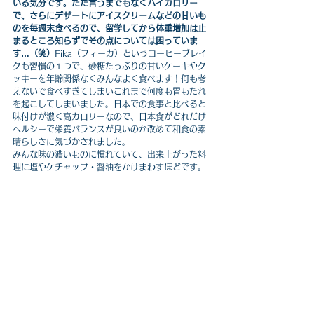
いる気分です。ただ言うまでもなくハイカロリー
で、さらにデザートにアイスクリームなどの甘いも
のを毎週末食べるので、留学してから体重増加は止
まるところ知らずでその点については困っていま
す…（笑）
Fika（フィーカ）というコーヒーブレイ
クも習慣の１つで、砂糖たっぷりの甘いケーキやク
ッキーを年齢関係なくみんなよく食べます！何も考
えないで食べすぎてしまいこれまで何度も胃もたれ
を起こしてしまいました。日本での食事と比べると
味付けが濃く高カロリーなので、日本食がどれだけ
ヘルシーで栄養バランスが良いのか改めて和食の素
晴らしさに気づかされました。
みんな味の濃いものに慣れていて、出来上がった料
理に塩やケチャップ・醤油をかけまわすほどです。