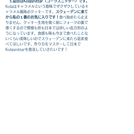
１品目はKolasnittar（コーラスニッター）です。
Kolaはキャラメルという意味でザクザクしているキ
ャラメル風味のクッキーです。
スウェーデンに来て
から私の１番のお気に入りです！
食べ始めたら止ま
りません。クッキー生地を焼く前にフォークの裏で
薄くするので模様も形も日本では珍しい長方形のよ
うになっています。食感も味も今まで食べたことな
いくらい美味しいのでスウェーデンに来たら是非食
べてほしいです。作り方をマスターして日本で
Kolasnittarを普及していきたいです！ 