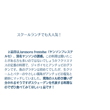
スクールランチでも大人気！
　２品目はJanssons frestelse（ヤンソンフレステ
ルセ）、別名ヤンソンの誘惑。
この料理は聞いたこ
とがある方も多いのではないでしょうか？クリスマ
スの定番の料理で、ジャガイモとアンチョビのグラ
タンです。魚のグラタンは初めてでしたが、生クリ
ームとバターのやさしい風味がアンチョビの塩気と
絶妙にマッチしていました。
現地の人も好き嫌いが
分かれるそうですがスウェーデンを代表する料理な
のでぜひ食べてみてほしい１品です！