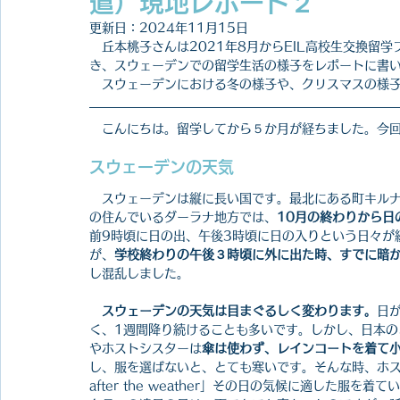
遣）現地レポート２
更新日：
2024年11月15日
　丘本桃子さんは2021年8月からEIL高校生交換留
き、
スウェーデンでの留学生活の様子をレポートに書
　スウェーデンにおける冬の様子や、クリスマスの様
　こんにちは。留学してから５か月が経ちました。今
スウェーデンの天気
　スウェーデンは縦に長い国です。最北にある町キルナ
の住んでいるダーラナ地方では、
10月の終わりから日
前9時頃に日の出、午後3時頃に日の入りという日々が
が、
学校終わりの午後３時頃に外に出た時、すでに暗
し混乱しました。
スウェーデンの天気は目まぐるしく変わります。
日
く、1週間降り続けることも多いです。しかし、日本
やホストシスターは
傘は使わず、レインコートを着て
し、服を選ばないと、とても寒いです。そんな時、ホスト
after the weather」その日の気候に適した