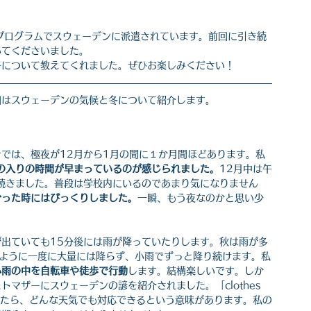
学プログラムでスウェーデンに派遣されています。前回に引き続
いてくださいました。
子について教えてくれました。ぜひお楽しみください！
回はスウェーデンの気候と冬について紹介します。
では、極夜が12月から1月の間に１か月間ほどあります。私
の入りの時間が早まっているのが感じられました。
12月中は午
続きました。普段は学校内にいるのであまり気になりません
かった時にはびっくりしました。
一瞬、もう夜なのかと思い少
が出ていても15分後には雨が降っていたりします。秋は雨が多
のように一度に大量には降らず、小雨でずっと降り続けます。私
小雨の中を自転車や徒歩で行動
します。結構楽しいです。しか
マザーにスウェーデンの諺を紹介されました。「clothes 
服を着ていたら、どんな天気でも対応できるという意味があります。私の