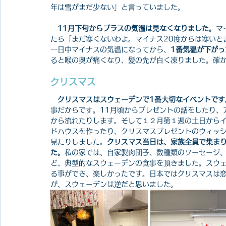
年は雪がまだ少ない」と言っていました。
11月下旬からプラスの気温は見なくなりました。
マ
たら「まだ寒くないわよ。マイナス20度からは寒いと
一日中マイナスの気温になってから、
1番気温が下がっ
ると喉の奥が痛くなり、髪の先が白く凍りました。確
クリスマス
クリスマスはスウェーデンで1番大切なイベントです
事だからです。11月頃からプレゼントの話をしたり、
から流れたりします。そして１２月第１週の土日から
ドハウスを作ったり、クリスマスプレゼントのウィッ
見たりしました。
クリスマス当日は、家族全員で集ま
た。
私の家では、自家製肉団子、数種類のソーセージ
ど、典型的なスウェーデンの食事を頂きました。スウ
る事ができ、楽しかったです。日本ではクリスマスは
が、スウェーデンは逆だと思いました。