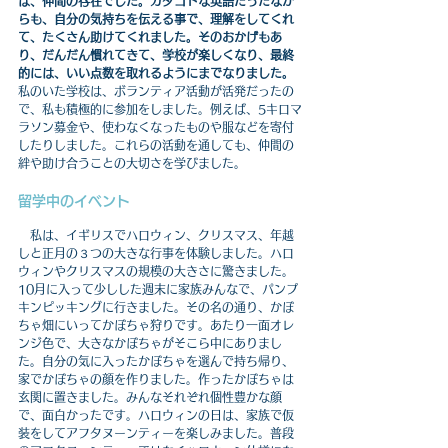
は、仲間の存在でした。カタコトな英語だったなが
らも、自分の気持ちを伝える事で、理解をしてくれ
て、たくさん助けてくれました。そのおかげもあ
り、だんだん慣れてきて、学校が楽しくなり、最終
的には、いい点数を取れるようにまでなりました。
私のいた学校は、ボランティア活動が活発だったの
で、私も積極的に参加をしました。例えば、5キロマ
ラソン募金や、使わなくなったものや服などを寄付
したりしました。これらの活動を通しても、仲間の
絆や助け合うことの大切さを学びました。
留学中のイベント
　私は、イギリスでハロウィン、クリスマス、年越
しと正月の３つの大きな行事を体験しました。ハロ
ウィンやクリスマスの規模の大きさに驚きました。
10月に入って少しした週末に家族みんなで、パンプ
キンピッキングに行きました。その名の通り、かぼ
ちゃ畑にいってかぼちゃ狩りです。あたり一面オレ
ンジ色で、大きなかぼちゃがそこら中にありまし
た。自分の気に入ったかぼちゃを選んで持ち帰り、
家でかぼちゃの顔を作りました。作ったかぼちゃは
玄関に置きました。みんなそれぞれ個性豊かな顔
で、面白かったです。ハロウィンの日は、家族で仮
装をしてアフタヌーンティーを楽しみました。普段