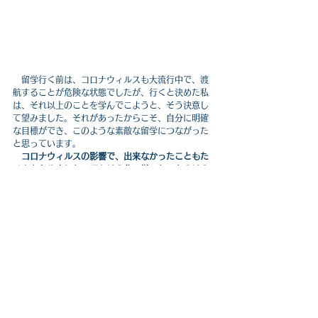
　留学行く前は、コロナウィルスも大流行中で、渡
航することが危険な状態でしたが、行くと決めた私
は、それ以上のことを学んでこようと、そう決意し
て望みました。それがあったからこそ、自分に明確
な目標ができ、このような素敵な留学につながった
と思っています。
コロナウィルスの影響で、出来なかったこともた
くさんありました。でもその分、学べたことやその
状況だったから出来たことも沢山あって、本当にこ
の1年間、私にとって貴重な時間になりました。
私は
これまでに海外に行ったことがなく、その他にも飛
行機に乗ることも、全てが初めてでした。
留学で学んだこと
　私はこの留学で、得たことが大きく３つありま
す。
１つめは、価値観です。
私は交換留学生として、1
年間留学をしてきました。イギリスアイルランドの