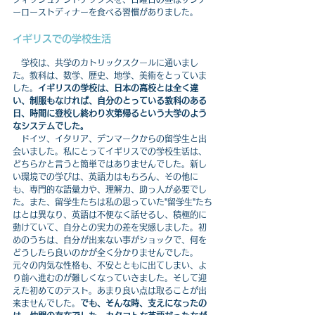
ーローストディナーを食べる習慣がありました。
イギリスでの学校生活
　学校は、共学のカトリックスクールに通いまし
た。教科は、数学、歴史、地学、美術をとっていま
した。
イギリスの学校は、日本の高校とは全く違
い、制服もなければ、自分のとっている教科のある
日、時間に登校し終わり次第帰るという大学のよう
なシステムでした。
　ドイツ、イタリア、デンマークからの留学生と出
会いました。私にとってイギリスでの学校生活は、
どちらかと言うと簡単ではありませんでした。新し
い環境での学びは、英語力はもちろん、その他に
も、専門的な語彙力や、理解力、助っ人が必要でし
た。また、留学生たちは私の思っていた"留学生"たち
はとは異なり、英語は不便なく話せるし、積極的に
動けていて、自分との実力の差を実感しました。初
めのうちは、自分が出来ない事がショックで、何を
どうしたら良いのかが全く分かりませんでした。
元々の内気な性格も、不安とともに出てしまい、よ
り前へ進むのが難しくなっていきました。そして迎
えた初めてのテスト。あまり良い点は取ることが出
来ませんでした。
でも、そんな時、支えになったの