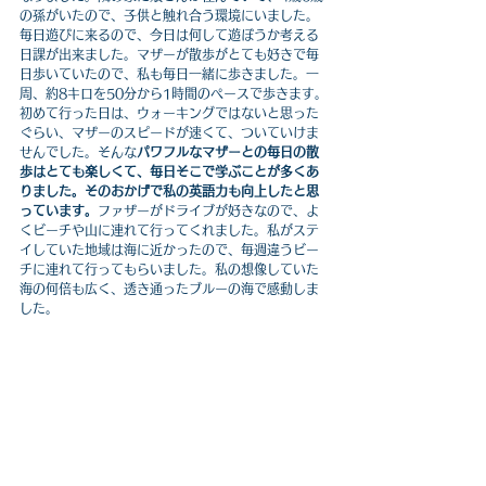
の孫がいたので、子供と触れ合う環境にいました。
毎日遊びに来るので、今日は何して遊ぼうか考える
日課が出来ました。マザーが散歩がとても好きで毎
日歩いていたので、私も毎日一緒に歩きました。一
周、約8キロを50分から1時間のペースで歩きます。
初めて行った日は、ウォーキングではないと思った
ぐらい、マザーのスピードが速くて、ついていけま
せんでした。そんな
パワフルなマザーとの毎日の散
歩はとても楽しくて、毎日そこで学ぶことが多くあ
りました。そのおかげで私の英語力も向上したと思
っています。
ファザーがドライブが好きなので、よ
くビーチや山に連れて行ってくれました。私がステ
イしていた地域は海に近かったので、毎週違うビー
チに連れて行ってもらいました。私の想像していた
海の何倍も広く、透き通ったブルーの海で感動しま
した。