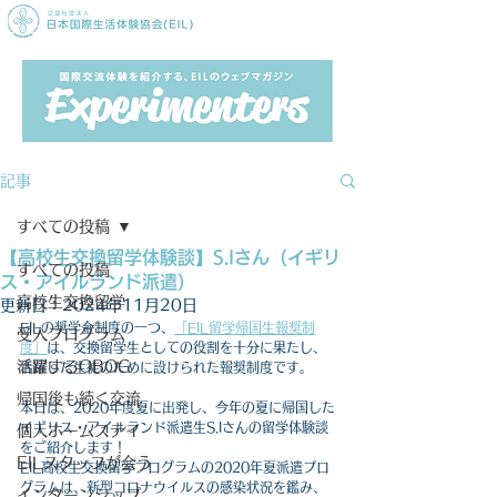
記事
すべての投稿
【高校生交換留学体験談】S.Iさん（イギリ
すべての投稿
ス・アイルランド派遣）
高校生交換留学
更新日：
2024年11月20日
EILの奨学金制度の一つ、
「EIL留学帰国生報奨制
受入プログラム
度」
は、交換留学生としての役割を十分に果たし、
活躍するOBOG
活躍した生徒のために設けられた報奨制度です。
帰国後も続く交流
本日は、2020年度夏に出発し、今年の夏に帰国した
イギリス・アイルランド派遣生S.Iさんの留学体験談
個人ホームステイ
をご紹介します！
EILスタッフが会う
EIL高校生交換留学プログラムの2020年夏派遣プロ
グラムは、新型コロナウイルスの感染状況を鑑み、
インターンシップ