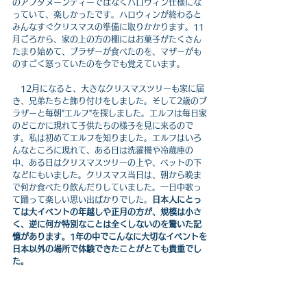
のアフタヌーンティーではなくハロウィン仕様にな
っていて、楽しかったです。ハロウィンが終わると
みんなすぐクリスマスの準備に取りかかります。11
月ごろから、家の上の方の棚にはお菓子がたくさん
たまり始めて、ブラザーが食べたのを、マザーがも
のすごく怒っていたのを今でも覚えています。
　12月になると、大きなクリスマスツリーも家に届
き、兄弟たちと飾り付けをしました。そして2歳のブ
ラザーと毎朝"エルフ"を探しました。エルフは毎日家
のどこかに現れて子供たちの様子を見に来るので
す。私は初めてエルフを知りました。エルフはいろ
んなところに現れて、ある日は洗濯機や冷蔵庫の
中、ある日はクリスマスツリーの上や、ベットの下
などにもいました。クリスマス当日は、朝から晩ま
で何か食べたり飲んだりしていました。一日中歌っ
て踊って楽しい思い出ばかりでした。
日本人にとっ
ては大イベントの年越しや正月の方が、規模は小さ
く、逆に何か特別なことは全くしないのを驚いた記
憶があります。1年の中でこんなに大切なイベントを
日本以外の場所で体験できたことがとても貴重でし
た。