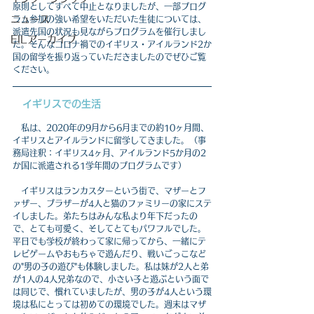
原則としてすべて中止となりましたが、一部プログ
ニュース
ラム参加の強い希望をいただいた生徒については、
派遣先国の状況も見ながらプログラムを催行しまし
EILアーカイブ
た。そんなコロナ禍でのイギリス・アイルランド2か
国の留学を振り返っていただきましたのでぜひご覧
ください。
　イギリスでの生活
私は、2020年の9月から6月までの約10ヶ月間、
イギリスとアイルランドに留学してきました。（事
務局注釈：イギリス4ヶ月、アイルランド5か月の2
か国に派遣される1学年間のプログラムです）
　イギリスはランカスターという街で、マザーとフ
ァザー、ブラザーが4人と猫のファミリーの家にステ
イしました。弟たちはみんな私より年下だったの
で、とても可愛く、そしてとてもパワフルでした。
平日でも学校が終わって家に帰ってから、一緒にテ
レビゲームやおもちゃで遊んだり、戦いごっこなど
の"男の子の遊び"も体験しました。私は妹が2人と弟
が1人の4人兄弟なので、小さい子と遊ぶという面で
は同じで、慣れていましたが、男の子が4人という環
境は私にとっては初めての環境でした。週末はマザ