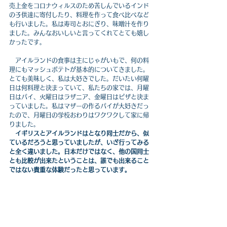
売上金をコロナウィルスのため苦しんでいるインド
の子供達に寄付したり、料理を作って食べ比べなど
も行いました。私は寿司とおにぎり、味噌汁を作り
ました。みんなおいしいと言ってくれてとても嬉し
かったです。
　アイルランドの食事は主にじゃがいもで、何の料
理にもマッシュポテトが基本的についてきました。
とても美味しく、私は大好きでした。だいたい何曜
日は何料理と決まっていて、私たちの家では、月曜
日はパイ、火曜日はラザニア、金曜日はピザと決ま
っていました。私はマザーの作るパイが大好きだっ
たので、月曜日の学校おわりはワクワクして家に帰
りました。
イギリスとアイルランドはとなり同士だから、似
ているだろうと思っていましたが、いざ行ってみる
と全く違いました。日本だけではなく、他の国同士
とも比較が出来たということは、誰でも出来ること
ではない貴重な体験だったと思っています。