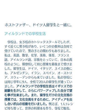
ホストファザー、ドイツ人留学生と一緒に。
アイルランドでの学校生活
　学校は、女子校のカトリックスクールでしたが、
すぐ近くに男子校があり、いくつかの教科は合同で
受けていたので、男の子との関わりもありました。
私は、英語、数学、化学、美術、体育、フランス
語、アイルランド語、宗教をとっていて、日本の高
校のように、朝登校して同じ授業を最後まで受けま
した。留学生は、ドイツ、イタリア、スイスの他に
も、アルゼンチン、イラン、スペイン、オーストリ
ア、スウェーデンからも来ていました。私の学校に
は同じ学年に9人、全校で20人の留学生が通ってい
ました。
アイルランドでの学校生活はイギリスでの
経験を生かして、さらにパワーアップした自分で望
む事が出来ました。また、留学生だけの文化交流の
授業では、文化交流をするために、アイディアを出
し合い沢山の活動を行いました。
例えば、1人1レシ
ピ持ち寄って、世界の料理本を作り、学校で販売、