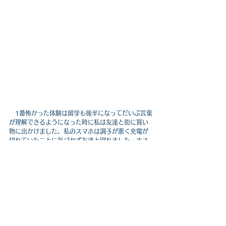
　1番怖かった体験は留学も後半になってだいぶ言葉
が理解できるようになった時に私は友達と街に買い
物に出かけました。私のスマホは調子が悪く充電が
切れていたことに気づかず友達と別れました。ホス
トファミリーとは迎えを映画館前で待ち合わせをし
ていましたが、メールで場所を変更して欲しいとき
ていたことに気づきませんでした。それで私は迷子
になりました。街の人にスマホを借りようと何人か
に話しかけましたが物乞いやスリと勘違いされて貸
してもらえませんでした。日本食屋さんを見つけた
ので入って助けを求めましたがそこには日本人が1人
も働いていない日本食屋さんでした。最後はタピオ
カ屋さんで働いていた女の子とバスを待っていた男