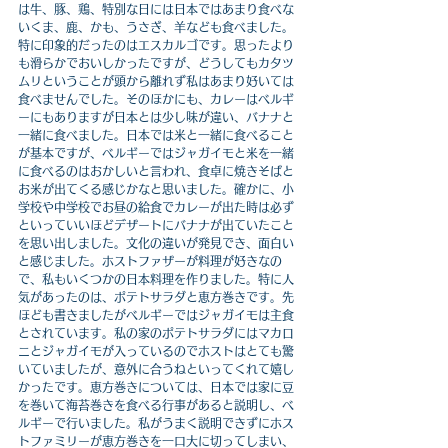
は牛、豚、鶏、特別な日には日本ではあまり食べな
いくま、鹿、かも、うさぎ、羊なども食べました。
特に印象的だったのはエスカルゴです。思ったより
も滑らかでおいしかったですが、どうしてもカタツ
ムリということが頭から離れず私はあまり好いては
食べませんでした。そのほかにも、カレーはベルギ
ーにもありますが日本とは少し味が違い、バナナと
一緒に食べました。日本では米と一緒に食べること
が基本ですが、ベルギーではジャガイモと米を一緒
に食べるのはおかしいと言われ、食卓に焼きそばと
お米が出てくる感じかなと思いました。確かに、小
学校や中学校でお昼の給食でカレーが出た時は必ず
といっていいほどデザートにバナナが出ていたこと
を思い出しました。文化の違いが発見でき、面白い
と感じました。ホストファザーが料理が好きなの
で、私もいくつかの日本料理を作りました。特に人
気があったのは、ポテトサラダと恵方巻きです。先
ほども書きましたがベルギーではジャガイモは主食
とされています。私の家のポテトサラダにはマカロ
ニとジャガイモが入っているのでホストはとても驚
いていましたが、意外に合うねといってくれて嬉し
かったです。恵方巻きについては、日本では家に豆
を巻いて海苔巻きを食べる行事があると説明し、ベ
ルギーで行いました。私がうまく説明できずにホス
トファミリーが恵方巻きを一口大に切ってしまい、