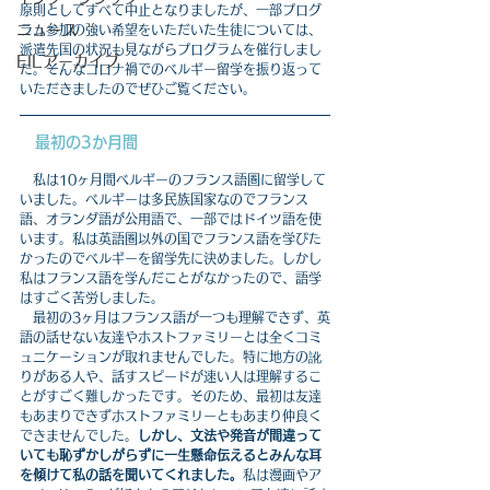
原則としてすべて中止となりましたが、一部プログ
ニュース
ラム参加の強い希望をいただいた生徒については、
派遣先国の状況も見ながらプログラムを催行しまし
EILアーカイブ
た。そんなコロナ禍でのベルギー留学を振り返って
いただきましたのでぜひご覧ください。
最初の3か月間
　私は10ヶ月間ベルギーのフランス語圏に留学して
いました。ベルギーは多民族国家なのでフランス
語、オランダ語が公用語で、一部ではドイツ語を使
います。私は英語圏以外の国でフランス語を学びた
かったのでベルギーを留学先に決めました。しかし
私はフランス語を学んだことがなかったので、語学
はすごく苦労しました。
　最初の3ヶ月はフランス語が一つも理解できず、英
語の話せない友達やホストファミリーとは全くコミ
ュニケーションが取れませんでした。特に地方の訛
りがある人や、話すスピードが速い人は理解するこ
とがすごく難しかったです。そのため、最初は友達
もあまりできずホストファミリーともあまり仲良く
できませんでした。
しかし、文法や発音が間違って
いても恥ずかしがらずに一生懸命伝えるとみんな耳
を傾けて私の話を聞いてくれました。
私は漫画やア