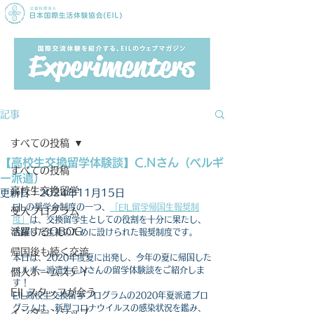
記事
すべての投稿
【高校生交換留学体験談】C.Nさん（ベルギ
すべての投稿
ー派遣）
高校生交換留学
更新日：
2024年11月15日
EILの奨学金制度の一つ、
「EIL留学帰国生報奨制
受入プログラム
度」
は、交換留学生としての役割を十分に果たし、
活躍するOBOG
活躍した生徒のために設けられた報奨制度です。
帰国後も続く交流
本日は、2020年度夏に出発し、今年の夏に帰国した
ベルギー派遣生C.Nさんの留学体験談をご紹介しま
個人ホームステイ
す！
EILスタッフが会う
EIL高校生交換留学プログラムの2020年夏派遣プロ
グラムは、新型コロナウイルスの感染状況を鑑み、
インターンシップ