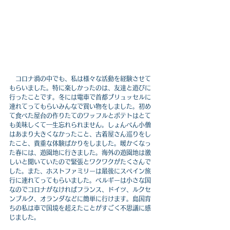
　コロナ渦の中でも、私は様々な活動を経験させて
もらいました。特に楽しかったのは、友達と遊びに
行ったことです。冬には電車で首都ブリュッセルに
連れてってもらいみんなで買い物をしました。初め
て食べた屋台の作りたてのワッフルとポテトはとて
も美味しくて一生忘れられません。しょんべん小僧
はあまり大きくなかったこと、古着屋さん巡りをし
たこと、貴重な体験ばかりをしました。暖かくなっ
た春には、遊園地に行きました。海外の遊園地は激
しいと聞いていたので緊張とワクワクがたくさんで
した。また、ホストファミリーは最後にスペイン旅
行に連れてってもらいました。ベルギーは小さな国
なのでコロナがなければフランス、ドイツ、ルクセ
ンブルク、オランダなどに簡単に行けます。島国育
ちの私は車で国境を超えたことがすごく不思議に感
じました。