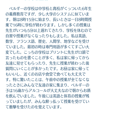
　ベルギーの学校は中学校と高校がくっついた6年生
の義務教育ですが、少し大学のシステムに似ていま
す。朝は8時15分に始まり、長いときは一日8時間授
業で16時に学校が終わります。しかし多くの授業は
先生がいつも5分以上遅れてきたり、学校を休むので
自習や授業がなくなったりもしました。私は英語、
数学、フランス語、歴史、人間学、地学などを受け
ていました。最初の時は専門用語が多くてすごい大
変でした。こっちの学校はプリントに先生が口頭で
言ったものを書くことが多く、私は家に帰ってから
友達に見せてもらったり、先生に授業が終わった後
質問にいくことが多かったです。お昼は家に帰って
もいいし、近くのお店や食堂で食べても大丈夫で
す。特に驚いたことは、午前中の授業が全てなくな
ったときにみんなで友達の家に集まり、ベルギーの
子は16歳からアルコールが大丈夫なので朝からお酒
を飲んでいました。午後には英語と体育の授業が残
っていましたが、みんな酔っ払って授業を受けてい
て衝撃を受けたのを覚えています。