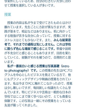
学条件にしているため、自分の行きたい大学に合わ
せて授業を選択している人が多いです。
授業
　授業の内容は私が今まで受けてきたものとはかけ
離れています。先生ごとに方針が異なりますが、実
践が基本で、暗記などはありません。机に向かって
する勉強が苦手な自分に合っていて、授業に対する
ストレスはとても少ないです。また、
みんな結果思
考で、それまでの過程は気にしません。これは学校
に限らず色んな場面で感じることです。
準備や説明
が不充分だと感じることもありますが、目的を果た
していくと、経験がそれを補うので、合理的だと思
います。
私が一番面白いと感じる授業は写真基礎（intro 
to photography）です。
この授業の先生はPCプロ
グラムを中心としたビジネスを教えている方で、他
にもグラフィックデザインや映画の授業をされてい
ます。私は今までPCに触れてこなかったので、授業
は少し難しいですが、毎回新しい知識をたくさん学
んでいます。特にビジネスや芸術は一般的な日本の
学校ではここまで深く学べないので、とても貴重な
体験です。この写真は一緒にその授業をとっている
友達が撮ってくれました。