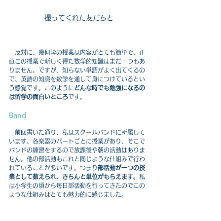
撮ってくれた友だちと
　反対に、幾何学の授業は内容がとても簡単で、正
直この授業で新しく得た数学的知識はまだ一つもあ
りません。ですが、知らない単語がよく出てくるの
で、英語の知識を数学を通して身につけているとい
う感覚です。このように
どんな時でも勉強になるの
は留学の面白いところ
です。
Band
　前回書いた通り、私はスクールバンドに所属して
います。各楽器のパートごとに授業があり、そこで
バンドの練習をするので放課後や朝の活動はありま
せん。他の部活動もこれと同じような仕組みで行わ
れていることが多いです。つまり
部活動が一つの授
業として数えられ、きちんと単位がもらえます。
私
は小学生の頃から毎日部活動を行ってきたのでこの
ような仕組みはとても魅力的に感じました。