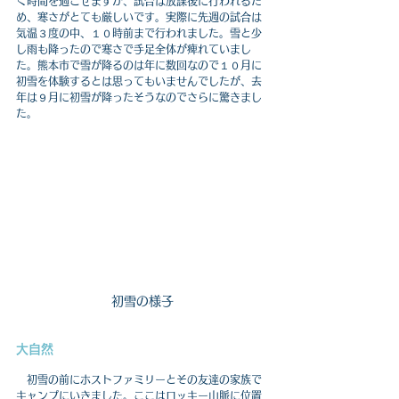
く時間を過ごせますが、試合は放課後に行われるた
め、寒さがとても厳しいです。実際に先週の試合は
気温３度の中、１０時前まで行われました。雪と少
し雨も降ったので寒さで手足全体が痺れていまし
た。熊本市で雪が降るのは年に数回なので１０月に
初雪を体験するとは思ってもいませんでしたが、去
年は９月に初雪が降ったそうなのでさらに驚きまし
た。
初雪の様子
大自然
　初雪の前にホストファミリーとその友達の家族で
キャンプにいきました。ここはロッキー山脈に位置