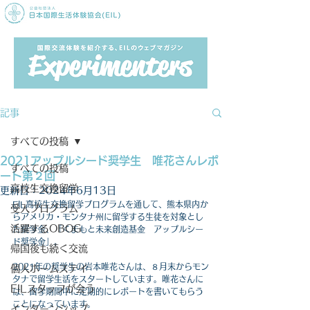
記事
すべての投稿
2021アップルシード奨学生 唯花さんレポ
すべての投稿
ート第２回
高校生交換留学
更新日：
2024年6月13日
EIL高校生交換留学プログラムを通して、熊本県内か
受入プログラム
らアメリカ・モンタナ州に留学する生徒を対象とし
活躍するOBOG
た奨学金、「くまもと未来創造基金　アップルシー
ド奨学金」。
帰国後も続く交流
2021年の奨学生の岩本唯花さんは、８月末からモン
個人ホームステイ
タナで留学生活をスタートしています。唯花さんに
EILスタッフが会う
は、留学期間中に定期的にレポートを書いてもらう
ことになっています。
インターンシップ