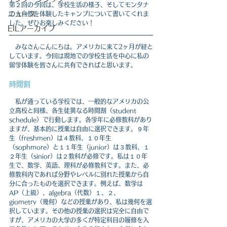
第２回の今回は、学校生活の様子、そしてモンタナ
ニュース
の大自然を体験したキャンプについて書いてくれま
した。ぜひお楽しみください！
EILアーカイブ
　みなさんこんにちは。アメリカに来て2ヶ月が経と
しています。今回は現地での学校生活を中心に私の
留学体験を皆さんに共有できればと思います。
時間割
　私が通っている学校では、一般的なアメリカの公
立高校と同様、各生徒異なる時間割（student 
schedule）で行動します。各学年に必修教科があり
ますが、基本的に授業は自由に選択できます。９年
生（freshmen）は４教科、１０年生
（sophmore）と１１年生（junior）は３教科、１
２年生（sinior）は２教科が必修です。私は１０年
生で、数学、英語、理科が必修教科です。また、必
修教科内であれば分野やレベルに別れた授業から自
分に合ったものを選択できます。例えば、数学は
AP（上級）、algebra（代数）１、２、
giometry（幾何）などの授業があり、私は幾何を選
択しています。その他の授業の選択は完全に自由で
すが、アメリカの大学の多くが特定科目の履修を入