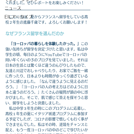
くれました。ぜひレポートをお楽しみください！
ニュース
EILアーカイブ
　こんにちは。夏からフランスへ留学をしている高
校２年生の進藤千歳です。よろしくお願いします！
なぜフランス留学を選んだのか
「ヨーロッパの暮らしを体験したかった。」
この
強い気持ちが留学を決定づけたと思います。私は中
学生の頃、毎日のようにYouTubeでヨーロッパの
同い年くらいの子のブログを見ていました。それは
日本の生活とは驚くほど違うのんびりしたもので、
友達と川辺でおしゃべりしたり、お家でご飯を一緒
に作ったり、日本よりも時間がゆっくり過ぎている
ように感じました。「なんで違うように見えるのだ
ろう。」「ヨーロッパの人の考え方はどのように日
本と違うのだろう。」たくさんの疑問が頭の中に浮
かびました。そこで、肌で感じて答えを探そうと思
い、留学をしようと決意しました。
　私は中学３年生の時にこのプログラムに応募し、
高校１年生の夏にイタリア派遣プログラムに参加す
る予定でしたが、コロナの影響で惜しくも行く事が
できませんでした。私はその時、逆境をチャンスと
捉え、もう一度ヨーロッパの中のどこで学びたいか