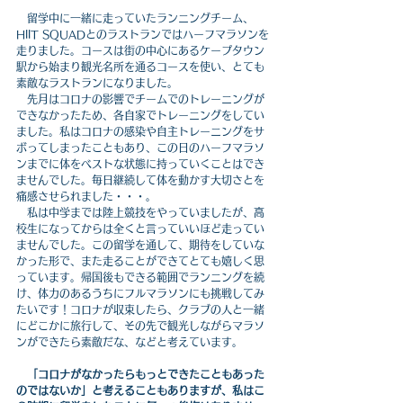
　留学中に一緒に走っていたランニングチーム、
HIIT SQUADとのラストランではハーフマラソンを
走りました。コースは街の中心にあるケープタウン
駅から始まり観光名所を通るコースを使い、とても
素敵なラストランになりました。
　先月はコロナの影響でチームでのトレーニングが
できなかったため、各自家でトレーニングをしてい
ました。私はコロナの感染や自主トレーニングをサ
ボってしまったこともあり、この日のハーフマラソ
ンまでに体をベストな状態に持っていくことはでき
ませんでした。毎日継続して体を動かす大切さとを
痛感させられました・・・。
　私は中学までは陸上競技をやっていましたが、高
校生になってからは全くと言っていいほど走ってい
ませんでした。この留学を通して、期待をしていな
かった形で、また走ることができてとても嬉しく思
っています。帰国後もできる範囲でランニングを続
け、体力のあるうちにフルマラソンにも挑戦してみ
たいです！コロナが収束したら、クラブの人と一緒
にどこかに旅行して、その先で観光しながらマラソ
ンができたら素敵だな、などと考えています。
「コロナがなかったらもっとできたこともあった
のではないか」と考えることもありますが、私はこ