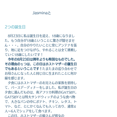
Jasminaと
2つの誕生日
　8月23日に私は誕生日を迎え、18歳になりまし
た。もう自分が18歳ということに驚きが隠せませ
ん・・・。自分のやりたいことに常にアンテナを張
り、地に足をつけながら、やれることは全て挑戦し
ていく18歳にしたいです！
今年の8月23日は例年よりも特別なものでした。
その理由の１つは、この日はホストマザーの誕生日
でもあるということです！
たまたまの巡り合わせで
お母さんになった人と同じ日に生まれたことに何か
縁を感じます。
　夕食にはホストマザーのお兄さんの家族を招待し
て、バースデーディナーをしました。私が誕生日の
夕食に選んだものは、南アフリカ料理のGATSBY。
GATSBYとは特大サンドウィッチのような食べ物
で、大きなパンの中にポテト、チキン、レタス、ト
マト、など、とにかくなんでも入っており、通常4
人〜6人でシェアをして食べます。
　この日、ホストマザーの娘さんが彼女の