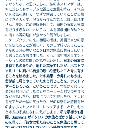
よかったな、と思いました。私のホストマザーは、
何に対してもオープンな視点と意見を持ち、すれ違
いを会話を通して一つずつ解決していくことが自然
にできる人です。彼女から学んだことは数え切れま
せん。また、この経験を通して、母国の家族と連絡
を取りすぎない、というルールを留学団体が私たち
に出す本当の理由が分かった気がしました。
　ケープタウンに来た初期の頃は、英語で自分の思
いを伝えることが難しく、その日学校であったこと
や今の自分の思いなどを日本の家族に共有したい！
と思うことがありました。でも、出発前オリエンテ
ーションの時に聞いた話を思い出し、
日本の家族に
共有するのをやめ、崩れた英語でしたが、ホストフ
ァミリーに細かい自分の思いや感じたことを共有す
ることを始めました。その結果、今得れたものは、
留学前に母とやっていたのと同じことを、ホストマ
ザーとしている、ということです。
学校から帰って
その日お互いがしたことをコーヒーとおやつを食べ
ながら話したり、将来について相談したり、テレビ
を見てただ一緒に笑ったり、その時感じた感情をそ
のままホストファミリーにシェアすることで、もっ
と本当の家族になれた気がします。
私は最初の1週
間、Jasmina がイタリアの家族とばかり話している
のを見て、「彼女は私たちのことを家族だと思って
ないのではないか」などという感情が生まれまし