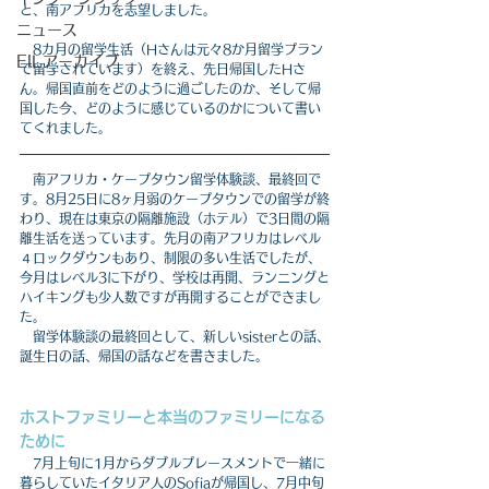
と、南アフリカを志望しました。
ニュース
　8カ月の留学生活（Hさんは元々8か月留学プラン
EILアーカイブ
で留学されています）を終え、先日帰国したHさ
ん。帰国直前をどのように過ごしたのか、そして帰
国した今、どのように感じているのかについて書い
てくれました。
　南アフリカ・ケープタウン留学体験談、最終回で
す。8月25日に8ヶ月弱のケープタウンでの留学が終
わり、現在は東京の隔離施設（ホテル）で3日間の隔
離生活を送っています。先月の南アフリカはレベル
４ロックダウンもあり、制限の多い生活でしたが、
今月はレベル3に下がり、学校は再開、ランニングと
ハイキングも少人数ですが再開することができまし
た。
　留学体験談の最終回として、新しいsisterとの話、
誕生日の話、帰国の話などを書きました。
ホストファミリーと本当のファミリーになる
ために
　7月上旬に1月からダブルプレースメントで一緒に
暮らしていたイタリア人のSofiaが帰国し、7月中旬