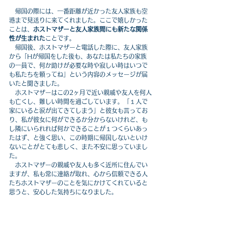
　帰国の際には、一番距離が近かった友人家族も空
港まで見送りに来てくれました。ここで嬉しかった
ことは、
ホストマザーと友人家族間にも新たな関係
性が生まれた
ことです。
　帰国後、ホストマザーと電話した際に、友人家族
から「Hが帰国をした後も、あなたは私たちの家族
の一員で、何か助けが必要な時や寂しい時はいつで
も私たちを頼ってね」という内容のメッセージが届
いたと聞きました。
　ホストマザーはこの2ヶ月で近い親戚や友人を何人
も亡くし、難しい時間を過ごしています。「１人で
家にいると涙が出てきてしまう」と彼女も言ってお
り、私が彼女に何ができるか分からないけれど、も
し隣にいられれば何かできることが１つくらいあっ
たはず、と強く思い、この時期に帰国しないといけ
ないことがとても悲しく、また不安に思っていまし
た。
　ホストマザーの親戚や友人も多く近所に住んでい
ますが、私も常に連絡が取れ、心から信頼できる人
たちホストマザーのことを気にかけてくれていると
思うと、安心した気持ちになりました。