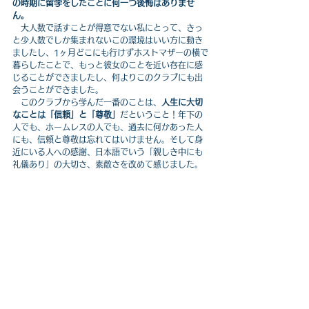
の時期に留学をしたことに何一つ後悔はありませ
ん。
　大人数で話すことが得意でない私にとって、きっ
と少人数でしか集まれないこの環境はいい方に動き
ましたし、1ヶ月どこにも行けずホストマザーの横で
暮らしたことで、もっと彼女のことを近い存在に感
じることができましたし、何よりこのクラブにも出
会うことができました。
　このクラブから学んだ一番のことは、
人生に大切
なことは「信頼」と「尊敬」
だということ！年下の
人でも、ホームレスの人でも、過去に何かあった人
にも、信頼と尊敬は忘れてはいけません。そして身
近にいる人への感謝、日本語でいう「親しき中にも
礼儀あり」の大切さ、素敵さを改めて感じました。