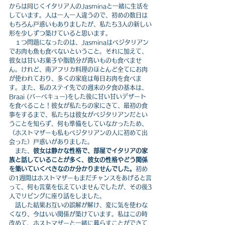
からは同じくイタリア人のJasminaと一緒に生活を
しています。人は一人一人違うので、初めの数日は
もちろん戸惑いもありましたが、私たち3人の新しい
形を少しずつ築けていると思います。
　１つ問題になったのは、Jasminaはベジタリアン
でお肉も魚も食べないということ。それに加えて、
彼女は甘いお菓子や脂肪分が高いものも食べませ
ん。けれど、南アフリカ料理のほとんど全てにお肉
が使われており、多くの家庭は毎日お肉を食べま
す。また、私のステイ先での週末の夕食の基本は、
Braai (バーベキュー)をした後に甘い甘いデザート
を食べること！彼女が私たちの家にきて、最初の食
事をするまで、私たちは彼女がベジタリアンだとい
うことを知らず、何も準備をしていなかったため、
（ホストマザーも私もベジタリアンの人に初めて出
会った）戸惑いがありました。
　また、
彼女は静かな性格で、部屋でイタリアの家
族と話していることが多く、彼女の性格やどう関係
を築いていくべきなのか分かりませんでした。
初め
の1週間はホストマザーもまだチャンスをあげると言
って、何も言葉を伝えていませんでしたが、その後3
人でリビングに座り話をしました。
　話した結果お互いの誤解が解け、変に気を使わな
くなり、今はいい関係が築けています。私はこの時
改めて、ホストマザーと一緒に暮らすことができて