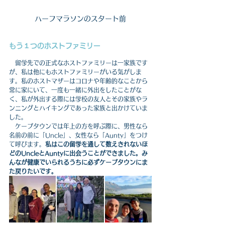
ハーフマラソンのスタート前
もう１つのホストファミリー
　留学先での正式なホストファミリーは一家族です
が、私は他にもホストファミリーがいる気がしま
す。私のホストマザーはコロナや年齢的なことから
常に家にいて、一度も一緒に外出をしたことがな
く、私が外出する際には学校の友人とその家族やラ
ンニングとハイキングであった家族と出かけていま
した。
　ケープタウンでは年上の方を呼ぶ際に、男性なら
名前の前に「Uncle」、女性なら「Aunty」をつけ
て呼びます。
私はこの留学を通して数えきれないほ
どのUncleとAuntyに出会うことができました。み
んなが健康でいられるうちに必ずケープタウンにま
た戻りたいです。