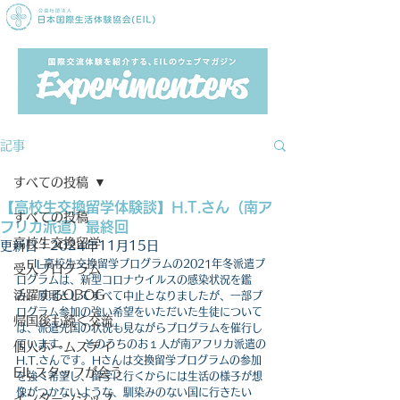
記事
すべての投稿
【高校生交換留学体験談】H.T.さん（南ア
すべての投稿
フリカ派遣）最終回
高校生交換留学
更新日：
2024年11月15日
　EIL高校生交換留学プログラムの2021年冬派遣プ
受入プログラム
ログラムは、新型コロナウイルスの感染状況を鑑
活躍するOBOG
み、原則としてすべて中止となりましたが、一部プ
ログラム参加の強い希望をいただいた生徒について
帰国後も続く交流
は、派遣先国の状況も見ながらプログラムを催行し
ています。 　そのうちのお１人が南アフリカ派遣の
個人ホームステイ
H.T.さんです。Hさんは交換留学プログラムの参加
EILスタッフが会う
を強く希望し、
留学に行くからには生活の様子が想
像がつかないような、馴染みのない国に行きたい
インターンシップ