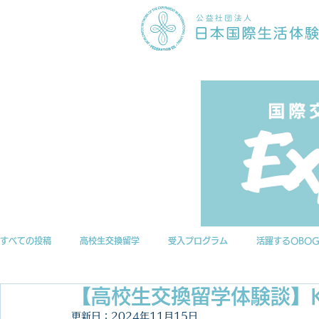
すべての投稿
高校生交換留学
受入プログラム
活躍するOBO
【高校生交換留学体験談】K
インターンシップ
ニュース
EILアーカイブ
更新日：
2024年11月15日