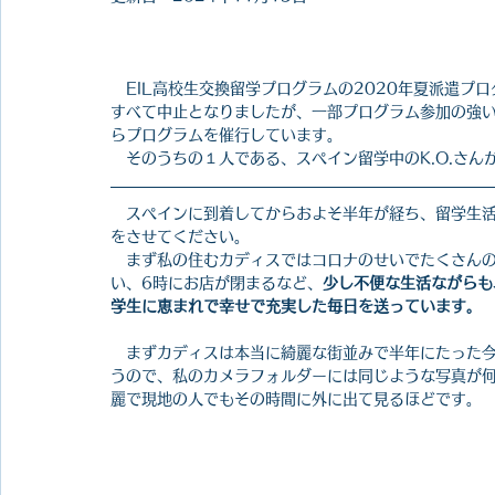
　EIL高校生交換留学プログラムの2020年夏派遣プ
すべて中止となりましたが、一部プログラム参加の強
らプログラムを催行しています。
　そのうちの１人である、スペイン留学中のK.O.さ
　スペインに到着してからおよそ半年が経ち、留学生
をさせてください。
　まず私の住むカディスではコロナのせいでたくさん
い、6時にお店が閉まるなど、
少し不便な生活ながらも
学生に恵まれで幸せで充実した毎日を送っています。
　まずカディスは本当に綺麗な街並みで半年にたった
うので、私のカメラフォルダーには同じような写真が
麗で現地の人でもその時間に外に出て見るほどです。