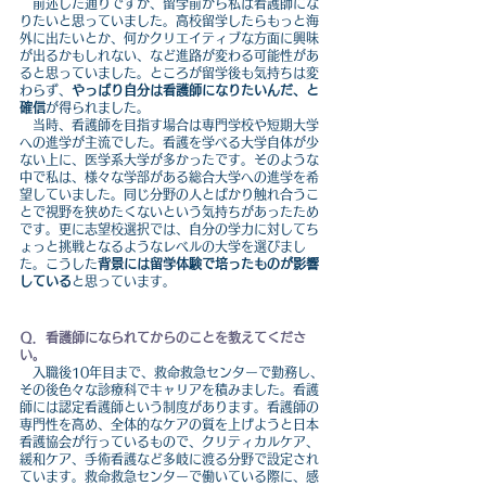
　前述した通りですが、留学前から私は看護師にな
りたいと思っていました。高校留学したらもっと海
外に出たいとか、何かクリエイティブな方面に興味
が出るかもしれない、など進路が変わる可能性があ
ると思っていました。ところが留学後も気持ちは変
わらず、
やっぱり自分は看護師になりたいんだ、と
確信
が得られました。
　当時、看護師を目指す場合は専門学校や短期大学
への進学が主流でした。看護を学べる大学自体が少
ない上に、医学系大学が多かったです。そのような
中で私は、様々な学部がある総合大学への進学を希
望していました。同じ分野の人とばかり触れ合うこ
とで視野を狭めたくないという気持ちがあったため
です。更に志望校選択では、自分の学力に対してち
ょっと挑戦となるようなレベルの大学を選びまし
た。こうした
背景には留学体験で培ったものが影響
している
と思っています。
Ｑ．看護師になられてからのことを教えてくださ
い。
　入職後10年目まで、救命救急センターで勤務し、
その後色々な診療科でキャリアを積みました。看護
師には認定看護師という制度があります。看護師の
専門性を高め、全体的なケアの質を上げようと日本
看護協会が行っているもので、クリティカルケア、
緩和ケア、手術看護など多岐に渡る分野で設定され
ています。救命救急センターで働いている際に、感