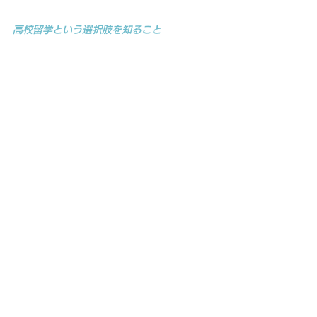
高校留学という選択肢を知ること
Ｑ．高校留学の経験は今の自分に、どのように影響
を与えていますか？
　友だちが増えたということが大きいですね。アメ
リカでの交友関係ということももちろんですが、帰
国後に参加したOB/OG会（アラムナイ会）の活動
でも色々な人に出会うことができました。帰国当
時、高校生だった私にとって、大学生や社会人と知
り合う機会は他になく、色々なことを教えてもらっ
たり、繋がりをつくることができ刺激を受けまし
た。
今も新しく出会う人と知り合っていくことに抵
抗を感じない
のはこの時の経験があるからだと思っ
ています。
　自分とは異なる分野で頑張っている人たちとの繋
がりがあるというのは大事
だな、と感じています。
自分も頑張ろう、と刺激を受けますし、自分のこと
も見てくれていると思うと背筋が伸びますね。
Ｑ．留学を考えている高校生にメッセージをお願い
します。
　私は、誰しも全員が高校留学に行くべきだとは思
っていません。留学しようがしまいが、どちらでも