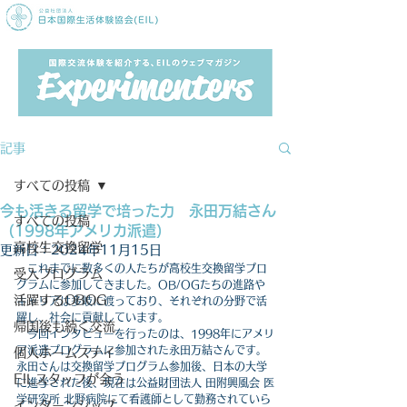
記事
すべての投稿
今も活きる留学で培った力 永田万結さん
すべての投稿
（1998年アメリカ派遣）
高校生交換留学
更新日：
2024年11月15日
　これまでに数多くの人たちが高校生交換留学プロ
受入プログラム
グラムに参加してきました。OB/OGたちの進路や
活躍するOBOG
キャリアは多岐に渡っており、それぞれの分野で活
躍し、社会に貢献しています。
帰国後も続く交流
　今回インタビューを行ったのは、1998年にアメリ
ア派遣プログラムに参加された永田万結さんです。
個人ホームステイ
永田さんは交換留学プログラム参加後、日本の大学
EILスタッフが会う
に進学された後、現在は公益財団法人 田附興風会 医
学研究所 北野病院にて看護師として勤務されていら
インターンシップ