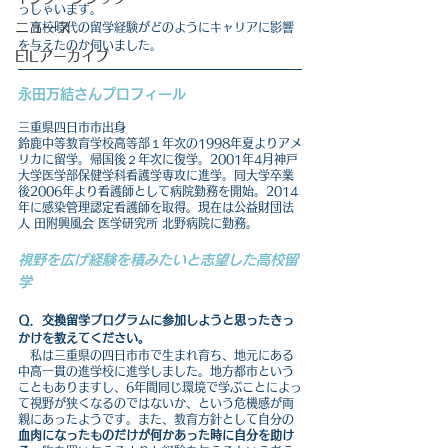
っしゃいます。
ニュース
　高校時代の留学経験がどのようにキャリアに影響
を与えたのか伺いました。
EILアーカイブ
永田万結
さんプロフィール
三重県四日市市出身
鈴鹿中等教育学校高等部１年次の1998年夏よりアメ
リカに留学。帰国後２年次に復学。2001年4月神戸
大学医学部保健学科看護学専攻に進学。同大学卒業
後2006年より看護師として病院勤務を開始。2014
年に感染管理認定看護師を取得。現在は公益財団法
人 田附興風会 医学研究所 北野病院に勤務。
視野を広げ経験を積みたいと志望した高校留
学
Ｑ．交換留学プログラムに参加しようと思ったきっ
かけを教えてください。
　私は三重県の四日市市で生まれ育ち、地元にある
中高一貫の進学校に進学しました。地方都市という
こともありますし、6年間同じ環境で学ぶことによっ
て視野が狭くなるのではないか、という危機感が両
親にあったようです。また、教育方針として自分の
血肉になったものだけが何かあった時に自分を助け