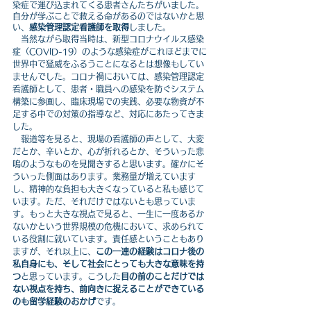
染症で運び込まれてくる患者さんたちがいました。
自分が学ぶことで救える命があるのではないかと思
い、
感染管理認定看護師を取得
しました。
　当然ながら取得当時は、新型コロナウイルス感染
症（COVID-19）のような感染症がこれほどまでに
世界中で猛威をふるうことになるとは想像もしてい
ませんでした。コロナ禍においては、感染管理認定
看護師として、患者・職員への感染を防ぐシステム
構築に参画し、臨床現場での実践、必要な物資が不
足する中での対策の指導など、対応にあたってきま
した。
　報道等を見ると、現場の看護師の声として、大変
だとか、辛いとか、心が折れるとか、そういった悲
鳴のようなものを見聞きすると思います。確かにそ
ういった側面はあります。業務量が増えています
し、精神的な負担も大きくなっていると私も感じて
います。ただ、それだけではないとも思っていま
す。もっと大きな視点で見ると、一生に一度あるか
ないかという世界規模の危機において、求められて
いる役割に就いています。責任感ということもあり
ますが、それ以上に、
この一連の経験はコロナ後の
私自身にも、そして社会にとっても大きな意味を持
つ
と思っています。こうした
目の前のことだけでは
ない視点を持ち、前向きに捉えることができている
のも留学経験のおかげ
です。