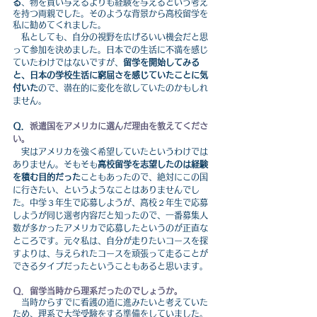
る
、物を買い与えるよりも経験を与えるという考え
を持つ両親でした。そのような背景から高校留学を
私に勧めてくれました。
　私としても、自分の視野を広げるいい機会だと思
って参加を決めました。日本での生活に不満を感じ
ていたわけではないですが、
留学を開始してみる
と、日本の学校生活に窮屈さを感じていたことに気
付いた
ので、潜在的に変化を欲していたのかもしれ
ません。
Ｑ．
派遣国をアメリカに選んだ理由を教えてくださ
い。
　実はアメリカを強く希望していたというわけでは
ありません。そもそも
高校留学を志望したのは経験
を積む目的だった
こともあったので、絶対にこの国
に行きたい、というようなことはありませんでし
た。中学３年生で応募しようが、高校２年生で応募
しようが同じ選考内容だと知ったので、一番募集人
数が多かったアメリカで応募したというのが正直な
ところです。元々私は、自分が走りたいコースを探
すよりは、与えられたコースを頑張って走ることが
できるタイプだったということもあると思います。
Ｑ．留学当時から理系だったのでしょうか。
　当時からすでに看護の道に進みたいと考えていた
ため、理系で大学受験をする準備をしていました。