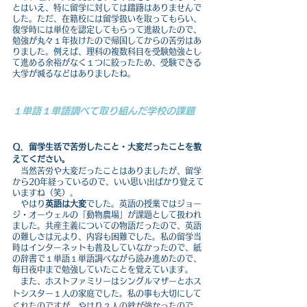
とはいえ、特に留学に対しては躊躇はありませんで
した。ただ、在籍校には留学扱いを取ってもらい、
復学時には単位を認定してもらって進級したので、
勉強が丸々１年抜けたので帰国してからの苦労はあ
りました。例えば、理科の複数科目を受験勉強とし
て進める余裕がなく１つに絞ったため、受験できる
大学が減るなどはありましたね。
１単語１単語調べて取り組んだ学校の課題
Ｑ．留学生活で苦労したこと・大変だったことを教
えてください。
　当然苦労や大変だったことはありましたが、留学
から20年経っているので、いい思い出ばかり覚えて
いますね（笑）。
　やはり
英語は大変
でした。英語の授業ではジョー
ジ・オーウェルの「動物農場」が課題として扱われ
ました。共産主義についての物語だったので、英語
の難しさは元より、内容も困難でした。私の留学当
時はインターネットも普及していなかったので、紙
の辞書で１単語１単語調べながら読み進めたので、
毎日夜中まで勉強していたことを覚えています。
　また、ホストファミリーはシングルマザーとホス
トシスター１人の家庭でした。私の事も大切にして
くれたのですが、やはり２人の絆が強かったので、