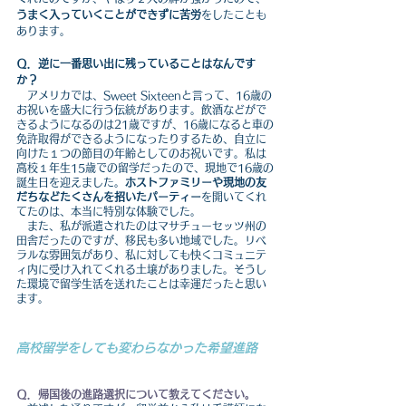
うまく入っていくことができずに苦労
をしたことも
あります。
Ｑ．逆に一番思い出に残っていることはなんです
か？
　アメリカでは、Sweet Sixteenと言って、16歳の
お祝いを盛大に行う伝統があります。飲酒などがで
きるようになるのは21歳ですが、16歳になると車の
免許取得ができるようになったりするため、自立に
向けた１つの節目の年齢としてのお祝いです。私は
高校１年生15歳での留学だったので、現地で16歳の
誕生日を迎えました。
ホストファミリーや現地の友
だちなどたくさんを招いたパーティー
を開いてくれ
てたのは、本当に特別な体験でした。
　また、私が派遣されたのはマサチューセッツ州の
田舎だったのですが、移民も多い地域でした。リベ
ラルな雰囲気があり、私に対しても快くコミュニテ
ィ内に受け入れてくれる土壌がありました。そうし
た環境で留学生活を送れたことは幸運だったと思い
ます。
高校留学をしても変わらなかった希望進路
Ｑ．帰国後の進路選択について教えてください。