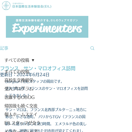
記事
すべての投稿
フランス サン・マロオフィス訪問
すべての投稿
更新日：
2024年6月24日
高校生交換留学
Bonjour！EILスタッフの岡田です。
受入プログラム
2019年4月、フランスのサン・マロオフィスを訪問
してきました！
活躍するOBOG
帰国後も続く交流
サン・マロは、フランス北西部ブルターニュ地方に
個人ホームステイ
ある、小さな港町。 パリからTGV（フランスの国
EILスタッフが会う
鉄）に揺られること約3時間。 エメラルド色の美し
い海と、城壁に囲まれた旧市街が迎えてくれまし
インターンシップ