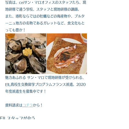
写真は、ceiサン・マロオフィスのスタッフたち、現
地研修で通う学校、スタッフと現地研修の講師。
また、港町ならではの牡蠣などの海産物や、ブルタ
ーニュ地方の名物であるガレットなど、食文化もと
っても豊か！
魅力あふれる サン・マロで現地研修が受けられる、
EIL高校生交換留学プログラムフランス派遣。2020
年度派遣生を募集中です！
資料請求は
コチラ
から！
EILスタッフが会う