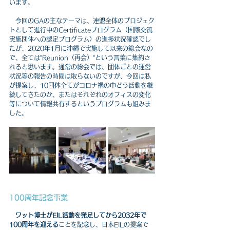
います。
　今回のGAの主なテーマは、連盟全体のプロジェク
トとして進行中のCertificateプログラム（国際交流
実施団体への認定プログラム）の進捗状況確認でし
たが、2020年1月に沖縄で実施して以来の総会なの
で、全ては”Reunion（再会）”という言葉に集約さ
れると思います。通常の総会では、団体ごとの運営
状況等の報告の時間は取らないのですが、今回は私
が提案し、10団体全てがコロナ禍の中どう活動を継
続してきたのか、またはそれぞれのオフィスの変化
等について情報共有するというプログラムも組みま
した。
100周年記念事業
ワット博士がEIL活動を発足してから2032年で
100周年を迎える
ことを記念し、日本EILの提案で