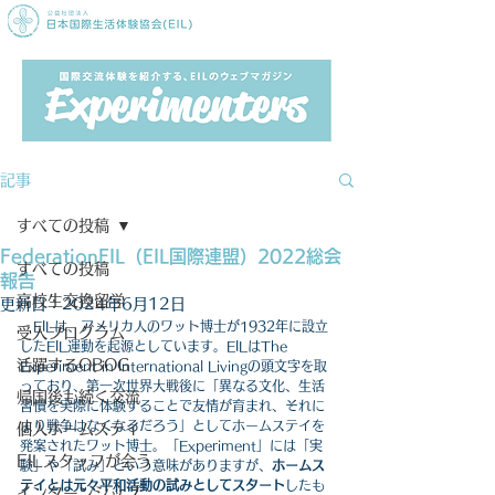
記事
すべての投稿
FederationEIL（EIL国際連盟）2022総会
すべての投稿
報告
高校生交換留学
更新日：
2024年6月12日
　EILは、アメリカ人のワット博士が1932年に設立
受入プログラム
したEIL運動を起源としています。EILはThe 
活躍するOBOG
Experiment in International Livingの頭文字を取
っており、第一次世界大戦後に「異なる文化、生活
帰国後も続く交流
習慣を実際に体験することで友情が育まれ、それに
より戦争はなくなるだろう」としてホームステイを
個人ホームステイ
発案されたワット博士。「Experiment」には「実
EILスタッフが会う
験」や「試み」という意味がありますが、
ホームス
テイとは元々平和活動の試みとしてスタート
したも
インターンシップ