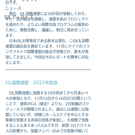
のです。
ニュース
　現在、EIL国際連盟には10か国が登録しており、
EILアーカイブ
年に一度の総会を開催し、連盟全体のプロジェクト
を進めたり、よりよい国際交流プログラムの提供の
ために、情報交換し、議論し、相互に高め合ってい
ます。
　日本EILの理事長である鈴木は現在、このEIL国際
連盟の副会長を務めています。11月にドイツのフラ
ンクフルトで国際連盟の総会が実施され、鈴木が参
加してきました。今回はそのレポートを簡単にお伝
えします。
EIL国際連盟　2022年総会
　EIL国際連盟に加盟する10か国全てから代表レベ
ルの参加となり、11月14日から16日の3日間という
ことで、通常のGA（総会）よりも、2日短縮のスケ
ジュールでの開催されました。過去には連盟には加
盟していないが、同様にホームステイを中心とする
事業を実施する各国の団体が参加し、大規模で実施
することも多々あったGAですが、新型コロナウイル
スの影響から、加盟メンバーのみでの実施が続いて