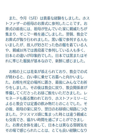
　また、今月（5月）は貴重な経験をしました。ホス
トファザーの祖母のお葬式に参列したことです。お
葬式の前夜には、祖母が住んでいた家に親戚たちが
集まり、そこで一晩を過ごしました。翌朝、教会で
お葬式が執り行われました。黒い服で参列する人も
いましたが、故人が好きだった色の服を着ている人
や、親戚以外では普段着で参列している人も多く、
日本との違いが印象的でした。日本では黒またはそ
れに準じた服装が基本なので、新鮮に感じました。
　お棺の上には花束が添えられており、教会での式
が終わると、白い車に乗せてお墓へと向かいまし
た。お棺を所定の場所に置き、最後にみんなでお祈
りをしました。その後は教会に戻り、教会関係者が
準備してくださったお昼ご飯をいただきました。レ
モネードも振る舞われており、ホストファミリーに
よると教会では定番の飲み物だとのことでした。そ
の後、祖母の家に戻り、翌日のお昼頃に帰路につき
ました。クリスマス頃に集まった時とは違う親戚と
も交流でき、温かい時間を過ごすことができまし
た。お葬式全体を通して、日本とは異なる雰囲気を
その場で感じられたことは、とても良い経験になり