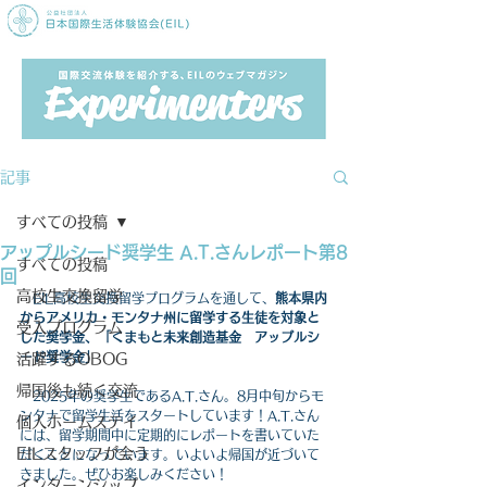
記事
すべての投稿
アップルシード奨学生 A.T.さんレポート第8
すべての投稿
回
高校生交換留学
　EIL高校生交換留学プログラムを通して、
熊本県内
からアメリカ・モンタナ州に留学する生徒を対象と
受入プログラム
した奨学金、「くまもと未来創造基金　アップルシ
ード奨学金」
活躍するOBOG
帰国後も続く交流
　2025年の奨学生であるA.T.さん。8月中旬からモ
ンタナで留学生活をスタートしています！
A.T.さん
個人ホームステイ
には、留学期間中に定期的にレポートを書いていた
EILスタッフが会う
だくことになっています。いよいよ帰国が近づいて
きました。ぜひお楽しみください！
インターンシップ