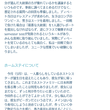
分が選んだ大統領の方が優れているかを議論すると
いうものです。事前に調べてまとめるだけでなく、
想定される質問への回答も準備しました。ディベー
ト当日はドレスアップが求められ、女子はロングの
ワンピース、男子はスーツを着用しました。一回戦
で負けた場合は「最悪な大統領」を1人選びレポート
を提出しなければならず、逆にクラスで優勝すれば
semester testが免除されるというルールがあり、
みんな真剣に取り組んでいました。実際にディベー
トを見ているのもとても面白く、私は一回戦で負け
てしまいましたが、ユニークな授業でいい経験にな
りました。
ホームステイについて
　今月（5月）は、一人暮らしをしているホストシス
ターが誕生日を迎えたこともあり、彼女が家に帰っ
てきました。これまでホストファミリーに日本料理
を振る舞ったことは何度もありましたが、彼女には
まだなく、ずっと何か作りたいと思っていたので、
今回作ることができてよかったです。少し悩んだの
は、彼女がビーガンだという点です。メインはいな
り寿司にしようと決めていましたが、作っていく中
で物足りなさを感じ、巻き寿司も追加することにし