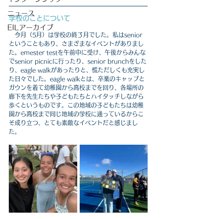
ニュース
学校のことについて
EILアーカイブ
今月（5月）は学校の終了月でした。私はsenior
ということもあり、さまざまなイベントがありまし
た。emester testを午前中に受け、午後からみんな
でsenior picnicに行ったり、senior brunchをした
り、eagle walkがあったりと、慌ただしくも充実し
た日々でした。eagle walkとは、卒業のキャップと
ガウンを着て幼稚園から高校までを回り、各場所の
廊下を先生たちや子どもたちとハイタッチしながら
歩くというものです。この地域の子どもたちは幼稚
園から高校まで同じ地域の学校に通っているからこ
そ成り立つ、とても素敵なイベントだと感じまし
た。