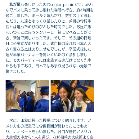
　私が最も楽しかったのはsenior picnicです。みん
なでバスに乗って少し離れた場所へ行き、約4時間を
過ごしました。ボールで遊んだり、芝生の上で寝転
んだり、友達とゆっくり話したりと、普段の学校生
活とは違ったのびのびとした時間でした。お昼ご飯
もいつもとは違うメンバーと一緒に食べることがで
き、新鮮で楽しかったです。そして、その週の日曜
日に卒業式がありました。式自体の流れは日本と大
きく異なる点はありませんでしたが、卒業式後に友
達が卒業パーティーを開いていたので参加しまし
た。そのパーティーには家族や友達だけでなく先生
たちも来ており、日本ではあまり見られない光景で
驚きました。
　次に、印象に残った授業について紹介します。ア
メリカ史の授業では学習範囲が終わったこともあ
り、ディベートを行いました。各自が歴代アメリカ
大統領の中から1人を選び、なぜ相手の大統領より自