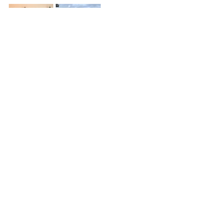
（写真、文：2025年ドイツ派遣生　A.H.さん
）
交換留学
高校生交換留学
ドイツ留学
わか杉のさと奨学金
現地研修
高校生交換留学
すべて表示
関連記事