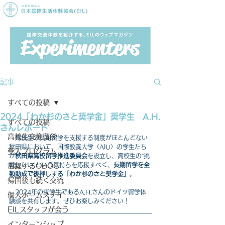
記事
すべての投稿
2024「わか杉のさと奨学金」奨学生 A.H.
すべての投稿
さんレポート
高校生交換留学
高校生の長期留学を支援する制度がほとんどない
秋田県において、国際教養大学（AIU）の学生たち
受入プログラム
が
秋田県高校留学推進委員会
を設立し、高校生の”挑
戦したい”という気持ちを応援すべく、
長期留学を全
活躍するOBOG
額助成で後押しする「わか杉のさと奨学金」
。
帰国後も続く交流
　2024年の奨学生であるA.H.さんのドイツ留学体
個人ホームステイ
験談を共有します。
ぜひお楽しみください！
EILスタッフが会う
インターンシップ