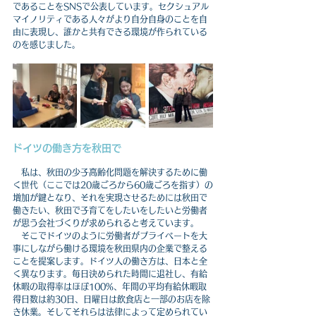
であることをSNSで公表しています。セクシュアル
マイノリティである人々がより自分自身のことを自
由に表現し、誰かと共有できる環境が作られている
のを感じました。
ドイツの働き方を秋田で
　私は、秋田の少子高齢化問題を解決するために働
く世代（ここでは20歳ごろから60歳ごろを指す）の
増加が鍵となり、それを実現させるためには秋田で
働きたい、秋田で子育てをしたいをしたいと労働者
が思う会社づくりが求められると考えています。
　そこでドイツのように労働者がプライベートを大
事にしながら働ける環境を秋田県内の企業で整える
ことを提案します。ドイツ人の働き方は、日本と全
く異なります。毎日決められた時間に退社し、有給
休暇の取得率はほぼ100%、年間の平均有給休暇取
得日数は約30日、日曜日は飲食店と一部のお店を除
き休業。そしてそれらは法律によって定められてい