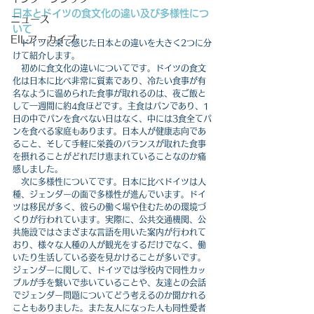
日本とドイツの食文化の違い及び多様性につ
ニュース
いて
EILアーカイブ
ドイツに来て感じた日本との違いを大きく2つに分
けて紹介します。
　初めに食文化の違いについてです。ドイツの食文
化は日本に比べ非常に質素であり、冷たい食事が有
名なように温められた食事が取れるのは、夜ご飯と
して一週間に約4食ほどです。主食はパンであり、1
日の中でパンを食べない日はなく、中には3食全てパ
ンを食べる家庭もあります。日本人が健康志向であ
ること、そして手軽に栄養のバランスが取れた食事
を摂れることがどれだけ恵まれていることなのか痛
感しました。
　次に多様性についてです。日本に比べドイツは人
種、ジェンダーの面で多様性が進んでいます。ドイ
ツは移民が多く、彼らの働く場や住むための環境づ
くりが行われています。実際に、公共交通機関、公
共施設ではさまざまな言語を用いた案内が行われて
おり、様々な人種の人が観光をするだけでなく、働
いたり生活している姿を見かけることが多いです。
ジェンダーに関して、ドイツでは学校内で同性カッ
プルが手を繋いで歩いていることや、友達との会話
でジェンダー問題についてどう考えるのか聞かれる
こともありました。また友人になった人も同性愛者