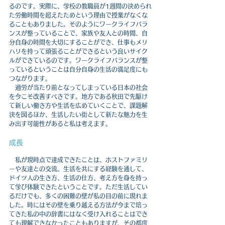
るのです。実際に、学校の教職員が1週間の決められ
た労働時間を超えたためという理由で授業がなくな
ることもありました。そのようにワークライフバラ
ンスが整っていることで、家族や友人との時間、自
分自身の時間を大切にすることができ、仕事もメリ
ハリを持って頑張ることができるという良いサイク
ルができているのです。ワークライフバランスが整
っているということは自分自身の生活の満足度にも
つながります。
　過労が当たり前となってしまっている日本の社会
を今こそ改善すべきです。地方である秋田で先駆け
て新しい働き方や生活を広めていくことで、課題解
決を図るほか、生活したい街として新たな魅力を生
み出す可能性があると私は考えます。
成長
　私が現時点で達成できたことは、ホストファミリ
ーや友達との交流、生活を共にする経験を通して、
ドイツ人の生き方、生活の仕方、考え方を身を持っ
て学び体験できたということです。ただ生活してい
るだけでも、多くの困難の壁が私の目の前に現れま
した。時にはその壁を乗り越える方法が今まで培っ
てきた私の中の辞書にはなく受け入れることはでき
ても理解できなかったこともありますが、その都度