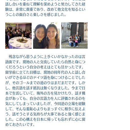
話し合いを重ねて理解を深めようと努力してきた経
験は、非常に貴重であり、改めて他文化を知るとい
うことの面白さと楽しさを感じました。　
　残念ながら思うように上手くいかなかったのは言
語面です。現地の人と交流していたら自然と身につ
くだろうという自分の考えはとても甘かったです。
留学前に立てた目標は、現地の同年代の人と話し合
いができるほどのドイツ語を身につけることでした
が、そのゴールまでの道のりはまだまだです。しか
し、他言語を話す抵抗は無くなりました。今まで日
本で生活していて、海外の方を見かけたり、話す機
会があっても、自分の言語力を人に評価されるのを
気にしてしまっていましたが、今回逆の立場を経験
して、そんな羞恥心よりもまっすぐに相手に伝えよ
う、話そうとする気持ちが大事であると強く感じま
した。この心構えを日本に帰っても忘れずに心に留
めておきたいです。