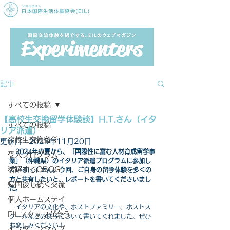
記事
すべての投稿
【高校生交換留学体験談】H.T.さん（イタ
すべての投稿
リア派遣）
高校生交換留学
更新日：
2025年11月20日
　2024年の夏から、
「国際性に富む人材育成留学事
受入プログラム
業」（沖縄県）のイタリア派遣プログラムに参加し
活躍するOBOG
ている
H.T.
さん。今回、ご自身の留学体験を多くの
方と共有したいと、レポートを書いてくださいまし
帰国後も続く交流
た。
個人ホームステイ
　イタリアの文化や、ホストファミリー、ホストス
EILスタッフが会う
クールなどの様子について書いてくれました。ぜひ
お楽しみください！
インターンシップ