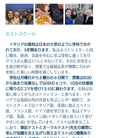
ホストスクール
イタリアの高校は日本の大学のように学科で分か
れており、5年間あります
。私はホストシスターと同
じ観光、経済、言語を中心に学ぶ学校に通っており
クラスの人数は17人と少ないです。そのため先生と
生徒の仲が良く、授業では質疑応答が頻繁に行われ
充実した楽しい時間を過ごしています。
学校は月曜日から土曜日の６日間で、授業は8:00
から始まり休憩なしで60分の３コマ、10分の休憩後
に残りの2コマを受け13:10に終わります
。お昼はお
家に帰ってからホストファミリーと食べます。イタ
リアでは英語以外の言語も学ぶことが一般的で、ホ
ストスクールではイタリア語、英語に加えスペイン
語、フランス語、ドイツ語を学びます。私はイタリ
ア語、英語、スペイン語(イタリア語と似ていて学び
やすいため) を学んでいます。テストは各単元ごと
にあり、
筆記テストとオーラルテスト(先生の質問に
学んだ知識を交えながら答えるテスト)の2種類あり