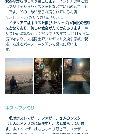
飲みながらゆっくり過ごします
。イタリアの朝ご飯
はブリオッシュやビスケットなど甘いものとコーヒ
ーです。そのため洋菓子が売られているお店
(pasticceria) がたくさんあります。
イタリアではキリスト教(カトリック)が国民の8割
を占めており、美しい教会がたくさんあります
。キ
リストの降誕祭として祝うクリスマスは11月から準
備が始まり、友達同士でプレゼント交換や家族、親
戚、友達とパーティーを開いて盛大に祝いま
す。　　
ホストファミリー
私はホストマザー、ファザー、２人のシスター
（１人はアメリカに留学中）、犬と暮らしていま
す
。ホストマザーはおしゃべり好きで、ファザーは