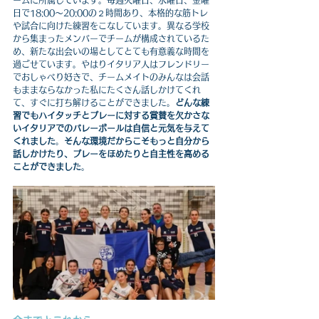
日で18:00～20:00の２時間あり、本格的な筋トレ
や試合に向けた練習をこなしています。異なる学校
から集まったメンバーでチームが構成されているた
め、新たな出会いの場としてとても有意義な時間を
過ごせています。やはりイタリア人はフレンドリー
でおしゃべり好きで、チームメイトのみんなは会話
もままならなかった私にたくさん話しかけてくれ
て、すぐに打ち解けることができました。
どんな練
習でもハイタッチとプレーに対する賞賛を欠かさな
いイタリアでのバレーボールは自信と元気を与えて
くれました
。
そんな環境だからこそもっと自分から
話しかけたり、プレーをほめたりと自主性を高める
ことができました
。