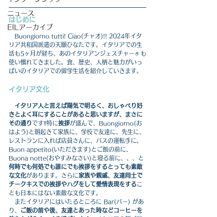
ニュース
はじめに
EILアーカイブ
　Buongiorno tutti! Ciao(チャオ)!! 2024年イタ
リア共和国派遣の天願ひなたです。イタリアでの生
活も5ヶ月が経ち、あのイタリアンジェスチャー🤌も
使い慣れてきました。食、歴史、人柄と魅力がいっ
ぱいのイタリアでの留学生活を紹介していきます。
イタリア文化
イタリア人と言えば陽気で明るく、おしゃべり好
きとよく耳にすることがあると思いますが、まさに
その通り
です‼特に
挨拶
が盛んで、Buongiorno(お
はよう)と朝起きて家族に、学校で友達に、先生に、
レストランに入れば店員さんに、バスの運転手に。
Buon appetito(いただきます)とご飯の前に、
Buona notte(おやすみなさい)と寝る前に、、、と
何時でも何処でも誰にでも挨拶をするとっても素敵
な文化
があります。さらに
家族や親戚、友達同士で
チークキスでの挨拶やハグをして愛情表現をする
こ
とも日本にはない素敵な文化です。
　またイタリアにはいたるところに Bar(バー) があ
り、
ご飯の前や後、友達とあった時などコーヒーを