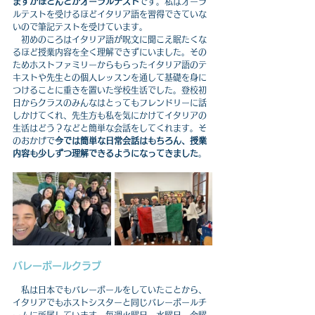
ますがほとんどがオーラルテスト
です。私はオーラ
ルテストを受けるほどイタリア語を習得できていな
いので筆記テストを受けています。
　初めのころはイタリア語が呪文に聞こえ眠たくな
るほど授業内容を全く理解できずにいました。その
ためホストファミリーからもらったイタリア語のテ
キストや先生との個人レッスンを通して基礎を身に
つけることに重きを置いた学校生活でした。登校初
日からクラスのみんなはとってもフレンドリーに話
しかけてくれ、先生方も私を気にかけてイタリアの
生活はどう？などと簡単な会話をしてくれます。そ
のおかげで
今では簡単な日常会話はもちろん、授業
内容も少しずつ理解できるようになってきました
。
バレーボールクラブ
　私は日本でもバレーボールをしていたことから、
イタリアでもホストシスターと同じバレーボールチ
ームに所属しています。毎週火曜日、水曜日、金曜