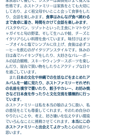
家族思いで優しく、シスターは面倒見がよく寛大な
性格です。ホストファミリーは家族をとても大切に
しており、よく祖父母やいとこと会って食事をした
り、会話を楽しみます。
食事はみんなが食べ終わる
まで食卓に着き、時間をかけて会話を楽しみます
。
パスタやパン、リゾットといった主食にトマトやジ
ャガイモと旬の野菜、そして生ハムや鮭、チーズと
イタリアらしい料理を食べています。味付けはオリ
ーブオイルと塩でシンプルに仕上げ、食後は必ずコ
ーヒーを飲むのがイタリアンスタイルです。休みの
日は森でハイキングをしたり、大好きなバレーボー
ルの試合観戦、スキーやウィンタースポーツを楽し
んだり、屋台で買い物をしたりとアクティブな日々
を過ごしています。
　また
日本の文化や沖縄での生活などをまとめたア
ルバムを一緒に見たり、ホストファミリーそれぞれ
の名前を漢字で書いたり、餃子やカレー、お好み焼
きなど日本食を作ったりと文化交流を積極的に行っ
ています
。
ホストファミリーは私を本当の娘のように扱い、私
の意見をとても尊重してくれます。そのため自分の
やりたいことや、考え、好き嫌いを伝えやすい環境
でいろんなことに挑戦させてくれます。
本当にこの
ホストファミリーと出会えてよかった
と心の底から
思います。