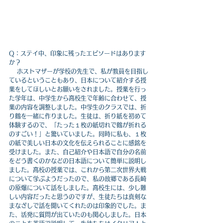
Q：ステイ中、印象に残ったエピソードはあります
か？
ホストマザーが学校の先生で、私が教員を目指し
ているということもあり、日本について紹介する授
業をしてほしいとお願いをされました。授業を行っ
た学年は、中学生から高校生で年齢に合わせて、授
業の内容を調整しました。中学生のクラスでは、折
り鶴を一緒に作りました。生徒は、折り紙を初めて
体験するので、「たった１枚の紙切れで鶴が折れる
のすごい！」と驚いていました。同時に私も、１枚
の紙で美しい日本の文化を伝えられることに感銘を
受けました。また、自己紹介や日本語で自分の名前
をどう書くのかなどの日本語について簡単に説明し
ました。高校の授業では、これから第二次世界大戦
について学ぶようだったので、私の故郷である長崎
の原爆について話をしました。高校生には、少し難
しい内容だったと思うのですが、生徒たちは真剣な
まなざしで話を聞いてくれたのは印象的でした。ま
た、活発に質問が出ていたのも関心しました。日本