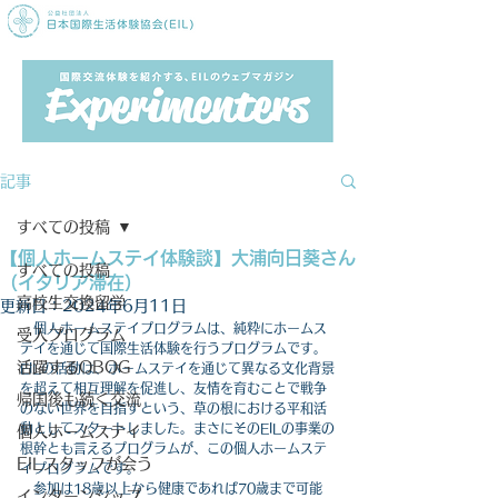
記事
すべての投稿
【個人ホームステイ体験談】大浦向日葵さん
すべての投稿
（イタリア滞在）
高校生交換留学
更新日：
2024年6月11日
　個人ホームステイプログラムは、純粋にホームス
受入プログラム
テイを通じて国際生活体験を行うプログラムです。
活躍するOBOG
EILの活動は、ホームステイを通じて異なる文化背景
を超えて相互理解を促進し、友情を育むことで戦争
帰国後も続く交流
のない世界を目指すという、
草の根における平和活
動
としてスタートしました。まさにそのEILの事業の
個人ホームステイ
根幹とも言えるプログラムが、この個人ホームステ
EILスタッフが会う
イプログラムです。
　参加は18歳以上から健康であれば70歳まで可能
インターンシップ