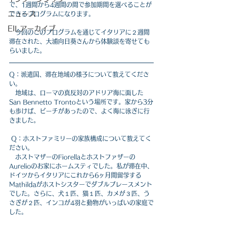
で、1週間から4週間の間で参加期間を選べることが
ニュース
できるプログラムになります。
EILアーカイブ
　今回のこのプログラムを通じてイタリアに２週間
滞在された、大浦向日葵さんから体験談を寄せても
らいました。
Q：派遣国、滞在地域の様子について教えてくださ
い。
　地域は、ローマの真反対のアドリア海に面した
San Bennetto Trontoという場所です。家から3分
も歩けば、ビーチがあったので、よく海に泳ぎに行
きました。
 Q：ホストファミリーの家族構成について教えてく
ださい。
　ホストマザーのFiorellaとホストファザーの
Aurelioのお家にホームスティでした。私が滞在中、
ドイツからイタリアにこれから6ヶ月間留学する
Mathildaがホストシスターでダブルプレースメント
でした。さらに、犬１匹、猫１匹、カメが３匹、う
さぎが２匹、インコが4羽と動物がいっぱいの家庭で
した。