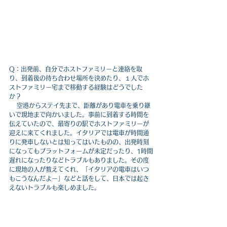
Q：出発前、自分でホストファミリーと連絡を取
り、到着後の待ち合わせ場所を決めたり、１人でホ
ストファミリー宅まで移動する経験はどうでした
か？
 　空港からステイ先まで、距離があり電車を乗り継
いで現地まで向かいました。事前に到着する時間を
伝えていたので、最寄りの駅でホストファミリーが
迎えに来てくれました。イタリアでは電車が時間通
りに発車しないとは知ってはいたものの、出発時刻
になってもプラットフォームが未定だったり、1時間
遅れになったりなどトラブルもありました。その度
に現地の人が教えてくれ、「イタリアの電車はいつ
もこうなんだよー」などと話をして、
日本では起き
えないトラブルも楽しめました。
Q：プログラムが終わった後もホストファミリーと
連絡を取っていますか？
　WhatsAppを使って連絡を取っています。ちょう