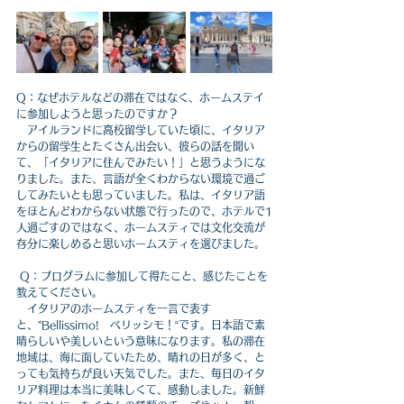
Q：なぜホテルなどの滞在ではなく、ホームステイ
に参加しようと思ったのですか？
　アイルランドに高校留学していた頃に、イタリア
からの留学生とたくさん出会い、彼らの話を聞い
て、「イタリアに住んでみたい！」と思うようにな
りました。また、
言語が全くわからない環境で過ご
してみたい
とも思っていました。私は、イタリア語
をほとんどわからない状態で行ったので、ホテルで1
人過ごすのではなく、ホームスティでは文化交流が
存分に楽しめると思いホームスティを選びました。
 Q：プログラムに参加して得たこと、感じたことを
教えてください。
イタリアのホームスティを一言で表す
と、”Bellissimo!　ベリッシモ！“です。
日本語で素
晴らしいや美しいという意味になります。私の滞在
地域は、海に面していたため、晴れの日が多く、と
っても気持ちが良い天気でした。また、毎日のイタ
リア料理は本当に美味しくて、感動しました。新鮮