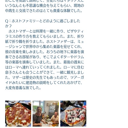
のことを英語で説明して、生徒たちはイタリア人と
いうなんとも不思議な機会を与えてもらい、現地の
中高生と交流できたのはとても貴重な体験でした。
Q：ホストファミリーとどのように過ごしました
か？
　ホストマザーとは料理を一緒に作り、ピザやティ
ラミスの作り方を教えてもらいました。また、折り
紙で折り鶴を折りました。ホストファザーは、ミュ
ージシャンで世界中から集めた楽器を見せてくれ、
彼の音楽を楽しみました。おうちの地下に楽器を演
奏できるお部屋があり、そこでよくギターやドラム
等の楽器を演奏していました。また、最後の週末に
はローマへ連れていってくれました。ローマに住む
息子さんとも会うことができて、一緒に観光しまし
た。マザーは歴史の先生でもあったので、ツアーガ
イドみたいに建造物の説明をしてくれたおかげで、
大変有意義な旅でした。