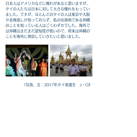
日本人はアメリカなどに憧れがあると思いますが、
タイの人たちは日本に対して大きな憧れをもってい
ました。ですが、ほとんどのタイの人は東京や大阪
や北海道しか知っておらず、私の出身地である沖縄
のことを知っている人はごくわずかでした。海外で
は沖縄はまだまだ認知度が低いので、将来は沖縄の
ことを海外に発信していきたいと思いました。
（写真、文：2017年タイ派遣生　J・O
）
EIL高校生交換留学プログラムでは、派遣生を募集し
ています。
プログラムの詳細・資料請求・説明会申込は
こちら
から！
留学体験記
交換留学
タイ留学
高校生交換留学