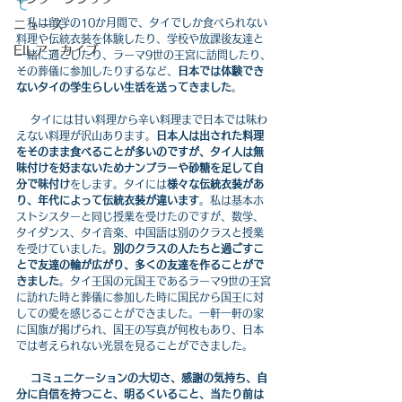
て
　私は留学の10か月間で、タイでしか食べられない
ニュース
料理や伝統衣装を体験したり、学校や放課後友達と
EILアーカイブ
一緒に過ごしたり、ラーマ9世の王宮に訪問したり、
その葬儀に参加したりするなど、
日本では体験でき
ないタイの学生らしい生活を送ってきました
。
 　タイには甘い料理から辛い料理まで日本では味わ
えない料理が沢山あります。
日本人は出された料理
をそのまま食べることが多いのですが、タイ人は無
味付けを好まないためナンプラーや砂糖を足して自
分で味付け
をします。タイには
様々な伝統衣装があ
り、年代によって伝統衣装が違います
。私は基本ホ
ストシスターと同じ授業を受けたのですが、数学、
タイダンス、タイ音楽、中国語は別のクラスと授業
を受けていました。
別のクラスの人たちと過ごすこ
とで友達の輪が広がり、多くの友達を作ることがで
きました
。タイ王国の元国王であるラーマ9世の王宮
に訪れた時と葬儀に参加した時に国民から国王に対
しての愛を感じることができました。一軒一軒の家
に国旗が掲げられ、国王の写真が何枚もあり、日本
では考えられない光景を見ることができました。
コミュニケーションの大切さ、感謝の気持ち、自
分に自信を持つこと、明るくいること、当たり前は