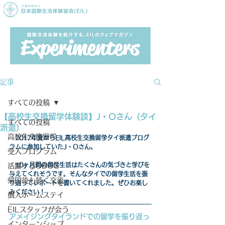
記事
すべての投稿
【高校生交換留学体験談】J・Oさん（タイ
すべての投稿
派遣）
高校生交換留学
2017年夏からEIL高校生交換留学タイ派遣プログ
ラムに参加していたJ・Oさん。
受入プログラム
　10ヶ月間の留学生活はたくさんの気づきと学びを
活躍するOBOG
与えてくれそうです。そんなタイでの留学生活を振
帰国後も続く交流
り返ってレポートを書いてくれました。ぜひお楽し
みください！
個人ホームステイ
EILスタッフが会う
アメイジングタイランドでの留学を振り返っ
インターンシップ