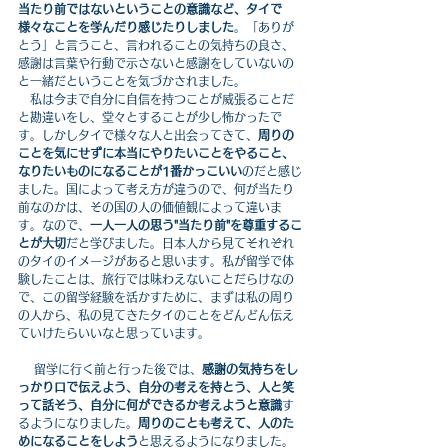
当たり前ではないということの意識など、タイで
様々なことを学んだり感じたりしました
。「ありが
とう」と言うこと、言われることの気持ちの良さ、
感謝は言葉や行動で示さないと感謝をしていないの
と一緒だということを気づかされました。
　私は今まで自分に自信を持つことが威張ることだ
と勘違いをし、堂々とすることが少し怖かったで
す。しかしタイで様々な人と出会ってきて、
周りの
ことを気にせずに本当にやりたいことをやること、
なりたいものになることが1番かっこいい
のだと感じ
ました。国によって考え方が違うので、何が当たり
前なのかは、その国の人の価値観によって違いま
す。なので、
一人一人の思う"当たり前"を尊重するこ
とが大切
だと学びました。日本人から見てそれぞれ
のタイのイメージがあると思います。私が留学で体
験したことは、旅行では味わえないことだらけなの
で、この留学経験を活かすために、まずは私の周り
の人から、私の見てきたタイのことをどんどん伝え
ていけたらいいなと思っています。
 　留学に行く前と行った後では、
感謝の気持ちをし
っかり口で伝えよう、自分の考えを持とう、人と笑
って話そう、自分に何ができるか考えようと意識
す
るようになりました。
周りのことも考えて、人のた
めになることをしよう
と思えるようになりました。