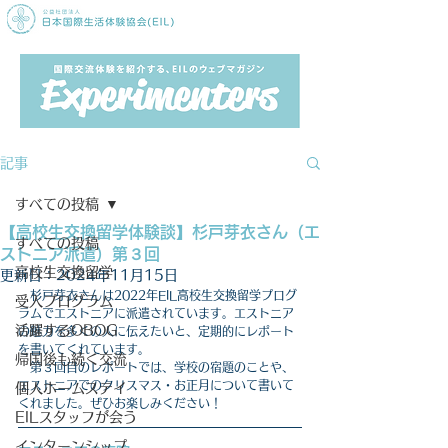
記事
すべての投稿
【高校生交換留学体験談】杉戸芽衣さん（エ
すべての投稿
ストニア派遣）第３回
高校生交換留学
更新日：
2024年11月15日
　杉戸
芽衣
さんは2022年EIL高校生交換留学プログ
受入プログラム
ラムでエストニアに派遣されています。エストニア
活躍するOBOG
の魅力を多くの人に伝えたいと、定期的にレポート
を書いてくれています。
帰国後も続く交流
　第３回目のレポートでは、学校の宿題のことや、
エストニアでのクリスマス・お正月について書いて
個人ホームステイ
くれました。ぜひお楽しみください！
EILスタッフが会う
インターンシップ