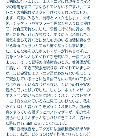
て病院に行きました。エストニアには現在ではマス
クの着用をすでに求められていないのですが、エス
トニアの病院はマスクを付けなくてはいけません。
まず、病院に入ると、消毒とマスクをします。その
後、ジャケットやマフラー手袋などを入り口に預け
て、待合室で待ちました。学校に行く前に行き、朝
だったため、ひとが少なく、すぐに呼ばれました。
勇気を出して行くと決めたもののいざ血液検査をう
ける場所に入ろうとすると怖くなってしまいまし
た。そんな姿をみたホストマザーが何も言わずに、
肩をトントンとしてくれて手を繋いで、一緒に入り
ました。そして緊張の血液検査のとき。看護師が私
に話しかけてきて緊張を取り除いてくれていました
が、まだ完璧にエストニア語がわからない私にとっ
て緊張しているときに他言語でなにか言われてるが
なにを言っているかわからない、というのは不安の
気持ちでいっぱいでした。しかし、ホストマザーが
エストニア語から英語に訳してくれて、ホストマザ
ーは「血を抜いている方は見てはいけないよ、私を
みててね」と言って手を握ってくれました。血液検
査をやっている間ずっとホストマザーが、私の気を
紛らわせようとずっと話しかけてきてくれ、終わっ
た時にはTubli!!!と言ってくれました。
　朝に血液検査をして夕方には血液検査の結果が出
ました。結果、ビタミンDが平均値よりもとても低