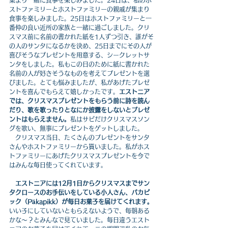
ストファミリーとホストファミリーの親戚が集まり
食事を楽しみました。25日はホストファミリーと一
番仲の良い近所の家族と一緒に過ごしました。クリ
スマス前に名前の書かれた紙を1人ずつ引き、誰がそ
の人のサンタになるかを決め、25日までにその人が
喜びそうなプレゼントを用意する、シークレットサ
ンタをしました。私もこの日のために紙に書かれた
名前の人が好きそうなものを考えてプレゼントを選
びました。とても悩みましたが、私があげたプレゼ
ントを喜んでもらえて嬉しかったです。
エストニア
では、クリスマスプレゼントをもらう前に詩を読ん
だり、歌を歌ったりとなにか披露をしないとプレゼ
ントはもらえません。
私はサビだけクリスマスソン
グを歌い、無事にプレゼントをゲットしました。
　クリスマス当日、たくさんのプレゼントをサンタ
さんやホストファミリーから貰いました。私がホス
トファミリーにあげたクリスマスプレゼントを今で
はみんな毎日使ってくれています。
エストニアには12月1日からクリスマスまでサン
タクロースのお手伝いをしている小人さん、パカピ
ック（Päkapikk）が毎日お菓子を届けてくれます。
いい子にしていないともらえないようで、毎朝ある
かな〜？とみんなで見ていました。毎日違うエスト