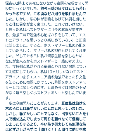
深夜の2時まで必死になりながら宿題を完成させて学
校に行っていました。
勉強三昧の日々はとても苦し
かったのですが、この頃なぜか周りを頼れませんで
した。
しかし、私の体が悲鳴をあげて体調を崩した
りと体に異変が出て来ました。これではいけない、
と思った私はホストマザーに「今の状況が辛すぎ
る、勉強三昧で勉強の心配ばかりをしていて、エス
トニアライフを思いっきり楽しめていない」と正直
に話しました。すると、ホストマザーも私の心配を
していたらしく、マザーが私の担任と話してくれま
した。そしてその日に私が留学生活を楽しむために
なにが出来るかをホストマザーと一緒に考えまし
た。学校側と私がやれる宿題とやれない宿題につい
て明確にしてもらい、私は10ヶ月しかないエストニ
アライフつまりエストニア語の勉強であったり文化
を知るために宿題にかけていた時間をホストファミ
リーと共に楽しく過ごす、と決め今では宿題の不安
がなく毎日楽しくホストファミリーと楽しんでいま
す。
　私は今回学んだことがあります。
正直私は助けを
求めることは恥ずかしいことだと思っていました。
しかし、恥ずかしいことではなく、出来ないことを1
人で溜め込んでしまって周りを頼れなくて爆発して
しまったりするより、辛い時や努力しても無理な時
は恥ずかしがらずに「助けて！」と周りに助けを求