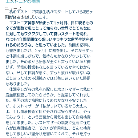
エストニアの病院
ニュース
　私のエストニア留学生活がスタートしてから約5ヶ
EILアーカイブ
月が経とうとしています。
エストニア留学が始まって1ヶ月目、目に映るもの
全てが素敵で私にとって知らない世界でとてもなに
に対してもワクワクしていて良いスタートを切れ、
なにも1年間問題なく楽しいキラキラな留学生活を送
れるのだろうな、と思っていました。
前回の記事に
も書きましたが、2ヶ月目に熱を出し、そこからずっ
と体調を崩しがちで、気持ちもかなりダウンしてい
ました。その頃から語学が全くと言っていいほど伸
びず、学校の授業もなにを言っているか全くわから
ない、そして体調が悪く、ずっと疲れが取れないな
どと言った体の不調続きでほぼ毎日泣いていた時期
もありました。
　体調崩しがちの私を心配したホストマザーは私に1
度血液検査してみたらどうか、と提案してくれまし
た。異国の地で病院に行くのはかなり不安でした
が、ホストマザーが「私がついているから大丈夫
よ、もし血液検査で何か分かれば安心するし、やっ
てみよう！」という言葉から勇気を出して血液検査
をして来ました。ホストマザーの親友で近所に住む
方が医療関係者で、その方が病院宛に、どんな検査
をして欲しいか紹介状を書いてくれて、それを持っ