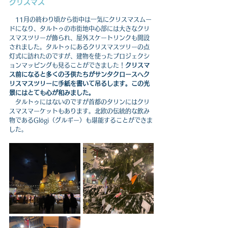
クリスマス
　11月の終わり頃から街中は一気にクリスマスムー
ドになり、タルトゥの市街地中心部には大きなクリ
スマスツリーが飾られ、屋外スケートリンクも開設
されました。タルトゥにあるクリスマスツリーの点
灯式に訪れたのですが、建物を使ったプロジェクシ
ョンマッピングも見ることができました！
クリスマ
ス前になると多くの子供たちがサンタクロースへク
リスマスツリーに手紙を書いて吊るします。この光
景にはとても心が和みました。
　タルトゥにはないのですが首都のタリンにはクリ
スマスマーケットもあります。北欧の伝統的な飲み
物であるGlögi（グルギー）も堪能することができま
した。