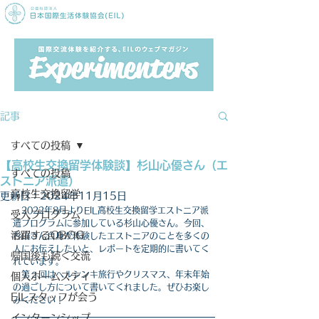
記事
すべての投稿
【高校生交換留学体験談】杉山心優さん（エ
すべての投稿
ストニア派遣）
高校生交換留学
更新日：
2024年11月15日
2022年8月よりEIL高校生交換留学エストニア派
受入プログラム
遣プログラムに参加している杉山心優さん。今回、
活躍するOBOG
杉山さん自身が体験したエストニアのことを多くの
人にお伝えしたいと、レポートを定期的に書いてく
帰国後も続く交流
れています。
　第２回はヘルシンキ旅行やクリスマス、年末年始
個人ホームステイ
の過ごし方について書いてくれました。ぜひお楽し
EILスタッフが会う
みください！
インターンシップ