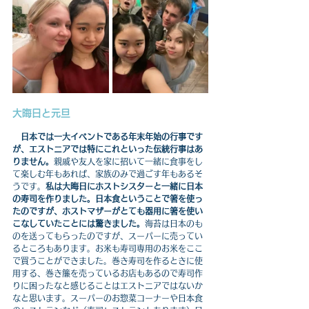
大晦日と元旦
　日本では一大イベントである年末年始の行事です
が、エストニアでは特にこれといった伝統行事はあ
りません。
親戚や友人を家に招いて一緒に食事をし
て楽しむ年もあれば、家族のみで過ごす年もあるそ
うです。
私は大晦日にホストシスターと一緒に日本
の寿司を作りました。日本食ということで箸を使っ
たのですが、ホストマザーがとても器用に箸を使い
こなしていたことには驚きました。
海苔は日本のも
のを送ってもらったのですが、スーパーに売ってい
るところもあります。お米も寿司専用のお米をここ
で買うことができました。巻き寿司を作るときに使
用する、巻き簾を売っているお店もあるので寿司作
りに困ったなと感じることはエストニアではないか
なと思います。スーパーのお惣菜コーナーや日本食