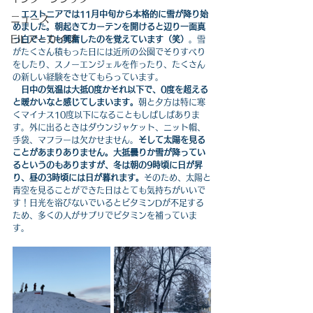
エストニアでは11月中旬から本格的に雪が降り始
ニュース
めました。朝起きてカーテンを開けると辺り一面真
EILアーカイブ
っ白でとても興奮したのを覚えています（笑）
。雪
がたくさん積もった日には近所の公園でそりすべり
をしたり、スノーエンジェルを作ったり、たくさん
の新しい経験をさせてもらっています。
日中の気温は大抵0度かそれ以下で、0度を超える
と暖かいなと感じてしまいます。
朝と夕方は特に寒
くマイナス10度以下になることもしばしばありま
す。外に出るときはダウンジャケット、ニット帽、
手袋、マフラーは欠かせません。
そして太陽を見る
ことがあまりありません。大抵曇りか雪が降ってい
るというのもありますが、冬は朝の9時頃に日が昇
り、昼の3時頃には日が暮れます。
そのため、太陽と
青空を見ることができた日はとても気持ちがいいで
す！日光を浴びないでいるとビタミンDが不足する
ため、多くの人がサプリでビタミンを補っていま
す。