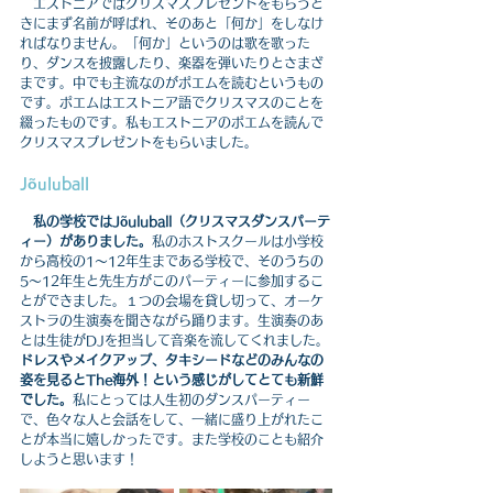
　エストニアではクリスマスプレゼントをもらうと
きにまず名前が呼ばれ、そのあと「何か」をしなけ
ればなりません。「何か」というのは歌を歌った
り、ダンスを披露したり、楽器を弾いたりとさまざ
まです。中でも主流なのがポエムを読むというもの
です。ポエムはエストニア語でクリスマスのことを
綴ったものです。私もエストニアのポエムを読んで
クリスマスプレゼントをもらいました。
Jõuluball	
私の学校ではJõuluball（クリスマスダンスパーテ
ィー）がありました。
私のホストスクールは小学校
から高校の1〜12年生まである学校で、そのうちの
5〜12年生と先生方がこのパーティーに参加するこ
とができました。１つの会場を貸し切って、オーケ
ストラの生演奏を聞きながら踊ります。生演奏のあ
とは生徒がDJを担当して音楽を流してくれました。
ドレスやメイクアップ、タキシードなどのみんなの
姿を見るとThe海外！という感じがしてとても新鮮
でした。
私にとっては人生初のダンスパーティー
で、色々な人と会話をして、一緒に盛り上がれたこ
とが本当に嬉しかったです。また学校のことも紹介
しようと思います！