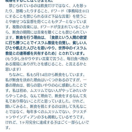
喫煙をすることはできません。
　禁じられているのは飲食だけではなく、人を怒っ
たり、怒鳴ったりすること、Fワード（事務局注※口
にすることを禁じられるほど下品な言葉）を使うこ
とや猥せつな妄想を抱くこともタブーとなっていま
す。複数の音楽には、Fワードが含まれていることか
ら、断食の期間には音楽を聴くことも禁じられてい
ます。
断食を行う理由は、「食欲という人間の欲望
に打ち勝つことでイスラム教徒を自覚し、貧しい人
びとや飢えた人びとを思いやり、世界中のイスラム
教徒との連帯感を共有するため」とされています。
(もう少し分かりやすい言葉で言うと、毎日食べ物の
ある環境にありがたさを感じること、と言えるかと
思います）
　ちなみに、私も5月14日から断食をしています。
私が断食を決めた理由はいくつかあるのですが、一
番の理由は、彼らの思いやりの心に感動したことで
す。私は初め、ムスリムでない人がやってみたいか
らやってみる、なんて理由で、断食をするなんて失
礼であり得ないことだと思っていました。けれど、
聞いてみると、断食を彼とするのは決して失礼なこ
とではなく、毎年多くのムスリムでない、クリスチ
ャンやインディアンの子も挑戦しているそうです。
けれど、1ヶ月完全に達成する子はごく一部らしいで
す。