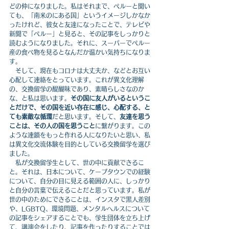
どの仲になりました。私はそれまで、ペルーと聞い
ても、「南米のにある国」というイメージしかなか
ったけれど、彼女と友達になったことで、テレビや
新聞で「ペルー」と見ると、その記事をしっかりと
読むようになりました。それに、スーパーでペルー
産の食べ物を見るとなんだか温かい気持ちになりま
す。
　そして、現在もコロナは大丈夫か、などとお互い
心配して連絡をとっています。これが異文化理解
の、交換留学の醍醐味であり、素晴らしさなのか
な、と私は思います。
その国に友人がいるというこ
とだけで、その国を近い存在に感じ、心配する、と
ても素敵な循環
だと思います。そして、
友達を思う
ことは、その人の国を思うこと
に繋がります。この
ような連鎖をもっと作れる人になりたいと思い、私
は異文化交流体験を目的としている交換留学を選び
ました。
　私が交換留学生として、世の中に貢献できるこ
と。それは、日本について、ケープタウンでの経験
について、自分の目に見える範囲の人に、しっかり
と自分の言葉で伝えることだと思っています。私が
世の中のためにできることは、インスタで黒人差別
や、LGBTQ、環境問題、メンタルヘルスについて
の記事をシェアすることでも、学生団体を立ち上げ
て、講演会をしたり、記事を作ったりすることでは