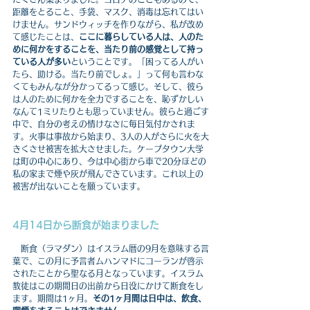
距離をとること、手袋、マスク、消毒は忘れてはい
けません。サンドウィッチを作りながら、私が改め
て感じたことは、
ここに暮らしている人は、人のた
めに何かをすることを、当たり前の感覚として持っ
ている人が多い
ということです。「困ってる人がい
たら、助ける。当たり前でしょ。」って何も言わな
くてもみんなが分かってるって感じ。そして、彼ら
は人のために何かを全力ですることを、恥ずかしい
なんて1ミリたりとも思っていません。彼らと過ごす
中で、自分の考えの情けなさに毎日気付かされま
す。火事は事故から始まり、3人の人がさらに火を大
きくさせ被害を拡大させました。ケープタウン大学
は町の中心にあり、今は中心街から車で20分ほどの
私の家まで煙や灰が飛んできています。これ以上の
被害が出ないことを願っています。
4月14日から断食が始まりました
　断食（ラマダン）はイスラム暦の9月を意味する言
葉で、この月に予言者ムハンマドにコーランが啓示
されたことから聖なる月となっています。イスラム
教徒はこの期間日の出前から日没にかけて断食をし
ます。期間は1ヶ月。
その1ヶ月間は日中は、飲食、