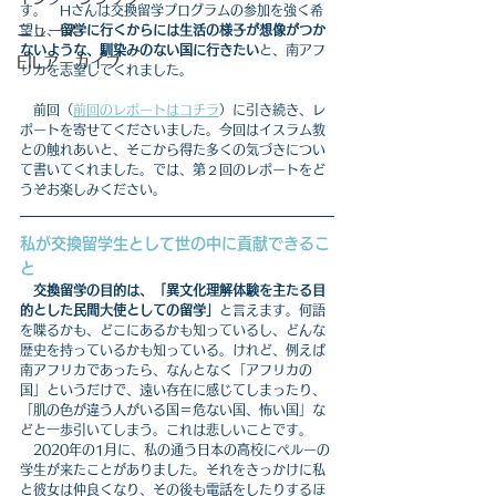
す。　Hさんは交換留学プログラムの参加を強く希
ニュース
望し、
留学に行くからには生活の様子が想像がつか
ないような、馴染みのない国に行きたい
と、南アフ
EILアーカイブ
リカを志望してくれました。
　前回（
前回のレポートはコチラ
）に引き続き、レ
ポートを寄せてくださいました。今回はイスラム教
との触れあいと、そこから得た多くの気づきについ
て書いてくれました。では、第２回のレポートをど
うぞお楽しみください。
私が交換留学生として世の中に貢献できるこ
と
交換留学の目的は、「異文化理解体験を主たる目
的とした民間大使としての留学」
と言えます。何語
を喋るかも、どこにあるかも知っているし、どんな
歴史を持っているかも知っている。けれど、例えば
南アフリカであったら、なんとなく「アフリカの
国」というだけで、遠い存在に感じてしまったり、
「肌の色が違う人がいる国＝危ない国、怖い国」な
どと一歩引いてしまう。これは悲しいことです。
　2020年の1月に、私の通う日本の高校にペルーの
学生が来たことがありました。それをきっかけに私
と彼女は仲良くなり、その後も電話をしたりするほ