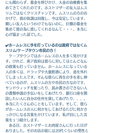
にも関わらず、募金を呼びかけ、大金の治療費を集
めてきてくれたのです。ホストマザーの友人はムス
リムではなくクリスチャンです。ムスリムの方のお
かげで、彼の体調は回復し、今は安定しています。
親しい友人というわけでもないのに、巨額の募金を
集めて彼の為に渡してくれるなんて・・・。本当に
心が温まった話でした。
✔️ホームレスに手を打っているのは政府ではなくム
スリム/ケープタウン市民の方！
　ケープタウンではホームレスの人を多く見かけま
す。けれど、南ア政府は彼らに対してほとんどなん
の政策も打っていません。ホームレスになっている
人の多くは、ドラッグや大量飲酒により、道を外れ
てしまった人です。そんな彼らに再生の手を差し伸
べているのが、ムスリムの方や市民の方なのです。
サンドウィッチを配ったり、読み書きのできない人
の書類申請の手伝いをしてあげたり、銀行口座を開
設したい人に自分の住所を貸してあげたり、、、。
本当にたくさんのことをしています。そして、彼ら
がホームレスの人に何かをしてあげるたびに何かき
っかけになる言葉をかけています。私が目にした言
葉を１つ紹介します。
　ある日、ホストマザーとお肉屋さんに行った日が
ありました。そのお店の前には20代くらいの男性と