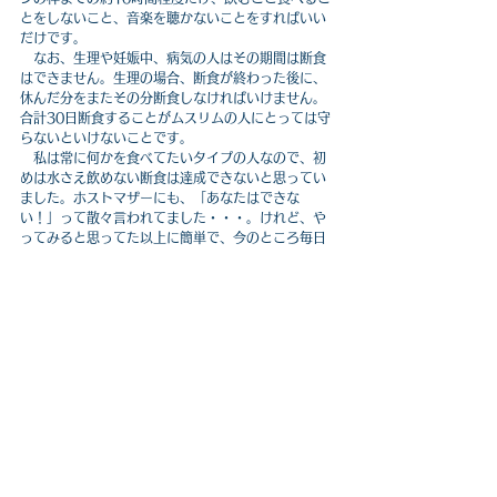
とをしないこと、音楽を聴かないことをすればいい
だけです。　
　なお、生理や妊娠中、病気の人はその期間は断食
はできません。生理の場合、断食が終わった後に、
休んだ分をまたその分断食しなければいけません。
合計30日断食することがムスリムの人にとっては守
らないといけないことです。
　私は常に何かを食べてたいタイプの人なので、初
めは水さえ飲めない断食は達成できないと思ってい
ました。ホストマザーにも、「あなたはできな
い！」って散々言われてました・・・。けれど、や
ってみると思ってた以上に簡単で、今のところ毎日
達成しています！
　学校のムスリムでない友達は、1日だけ選んでやっ
てみたりしています。ぜひ興味のある方は、１日選
んでやって見てください！
参考サイト：
ラマダンで断食する理由は？期間は？
我が家の断ラマダン事情の紹介！(2017)
美しい人と美しい景色との出会い
　数週間前から学校外のHiiT Squad というランニ
ングチームに参加し始めました。活動日は毎週火曜