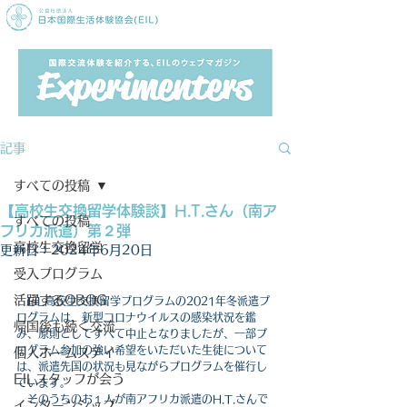
記事
すべての投稿
【高校生交換留学体験談】H.T.さん（南ア
すべての投稿
フリカ派遣）第２弾
高校生交換留学
更新日：
2024年6月20日
受入プログラム
活躍するOBOG
　EIL高校生交換留学プログラムの2021年冬派遣プ
ログラムは、新型コロナウイルスの感染状況を鑑
帰国後も続く交流
み、原則としてすべて中止となりましたが、一部プ
ログラム参加の強い希望をいただいた生徒について
個人ホームステイ
は、派遣先国の状況も見ながらプログラムを催行し
EILスタッフが会う
ています。
　そのうちのお１人が南アフリカ派遣のH.T.さんで
インターンシップ