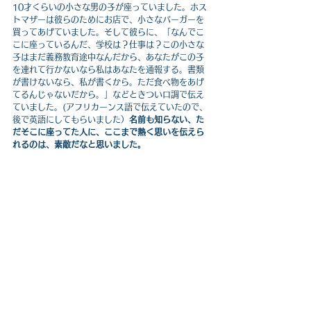
10才くらいの小さな男の子が座っていました。ホス
トマザーは彼らのためにお店で、小さなバーガーを
買ってあげていました。そして彼らに、「なんでこ
こに座っているんだ、学校は？仕事は？この小さな
子はまだ義務教育途中なんだから、あなたがこの子
を連れて行かないなら私はあなたを通報する。書類
が書けないなら、私が書くから。ただ食べ物をあげ
てるんじゃないだから。」などときつい口調で伝え
ていました。(アフリカーンス語で伝えていたので、
後で英語にしてもらいました）
名前も知らない、た
だそこに座ってた人に、ここまで熱く思いを伝えら
れるのは、素敵だなと思いました。