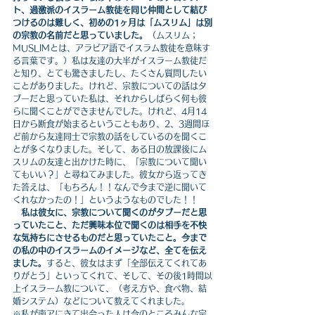
ト、過激派のイスラーム教徒を同じ仲間として結び
つけるのは難しく、初めの1ヶ月は「ムスリム」は別
の宗教の名前だと思っていました。
（ムスリム；
MUSLIMとは、アラビア語でイスラム教徒を意味す
る言葉です。）私は友達の大半がイスラーム教徒だ
と知り、とても驚きましたし、たくさん質問したい
ことがありました。けれど、宗教についての話はタ
ブーだと思っていた私は、それからしばらく何も彼
らに聞くことができませんでした。けれど、4月14
日から断食が始まるということもあり、2、3週間ほ
ど前から友達同士で宗教の話をしているのを聞くこ
とが多くなりました。そして、ある日の放課後にム
スリムの友達と出かけた時に、「宗教について聞い
てもいい？」と尋ねてみました。彼女から返ってき
た答えは、「もちろん！！なんで今まで逆に聞いて
くれなかったの！」というようなものでした！！
私は彼女に、宗教について聞くのがタブーだと思
っていたこと、ただ興味本位で聞くのは相手を不快
な気持ちにさせるものだと思っていたこと。今まで
の私の中のイスラームのイメージなど、全てを伝え
ました。
すると、彼女はまず「全部伝えてくれてあ
りがとう」といってくれて、そして、その後1時間以
上イスラーム教について、（考え方や、食べ物、結
婚システム）などについて教えてくれました。
※私が南アにきて出会った人は今のところみんな宗