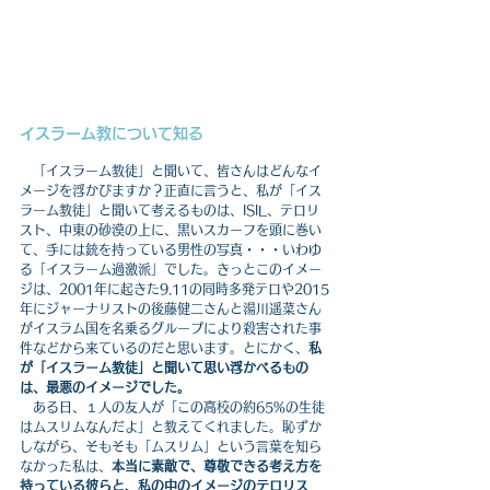
イスラーム教について知る
　「イスラーム教徒」と聞いて、皆さんはどんなイ
メージを浮かびますか？正直に言うと、私が「イス
ラーム教徒」と聞いて考えるものは、ISIL、テロリ
スト、中東の砂漠の上に、黒いスカーフを頭に巻い
て、手には銃を持っている男性の写真・・・いわゆ
る「イスラーム過激派」でした。きっとこのイメー
ジは、2001年に起きた9.11の同時多発テロや2015
年にジャーナリストの後藤健二さんと湯川遥菜さん
がイスラム国を名乗るグループにより殺害された事
件などから来ているのだと思います。とにかく、
私
が「イスラーム教徒」と聞いて思い浮かべるもの
は、最悪のイメージでした。
　ある日、１人の友人が「この高校の約65%の生徒
はムスリムなんだよ」と教えてくれました。恥ずか
しながら、そもそも「ムスリム」という言葉を知ら
なかった私は、
本当に素敵で、尊敬できる考え方を
持っている彼らと、私の中のイメージのテロリス