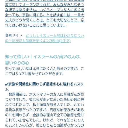
教に対してオープンだけれど、みんながみんなそう
な訳ではありません。いくらオープンな人に多く出
会っても、宗教に関することを話す前には、一言大
丈夫かどうか聞くことは、とても大切なことで、忘
れてはいけないことだと思っています。
参考サイト：
どうしてイスラーム教はわかりにくい
の？危険だと誤解を招く4つの理由(2018)
知って欲しい！イスラームの/南アの人の、
思いやりの心
知ってほしい話は本当にたくさんあるのですが、こ
こでは3つだけ書かせていただきます。
✔️宗教や関係性に関わらず慈悲の心に溢れるムスリ
ム
　数週間前に、ホストマザーの友人に腎臓がんが見
つかりました。彼は私が南アに着いた最初の週に尋
ねてくれた人で、私も面識がある人でした。とても
危険な状態だったのですが、高度な治療方法がある
のにも関わらず、金銭的な理由で全ての治療を受け
られていませんでした。けれど、それを知った１人
のムスリムの方が、彼とほとんど面識がなかったの