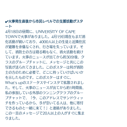
✔️火事発生直後から市民レベルでの支援活動がスタ
ート
4月18日の昼間に、UNIVERSITY OF CAPE 
TOWNで火事がありました。4月19日現在もまだ消
化活動が続いており、4000人以上の生徒と近隣住民
が避難を余儀なくされ、行き場を失っています。そ
して、消防士の方は寝る暇もなく、消火活動を続け
ています。火事のニュースが出てから約30分後、ク
ラスのグループチャットに、メッセージと共にこの
写真が送られてきました。このポスターは何が消防
士の方のために必要で、どこに持っていけばいいか
を示したものです。このポスターはすぐに、
What’s upのステータスやインスタで拡散されまし
た。そして、火事のニュースが出てから約1時間後、
私の参加している外部のランニングクラブのグルー
プチャットで、「今、このアドレスでサンドウィッ
チを作っているから、手が空いてる人は、他に寄付
できるものと一緒に来て！」と連絡がありました。
この一言のメッセージで20人以上の人がすぐに集ま
りました。