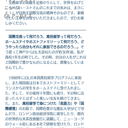
　交換留学の体験を足掛かりとして、世界を広げて
ニュース
こられたハーストさんのこれまでの歩みは、まさに
ＥＩＬが目指す国際交流の精神そのものです。素晴
EILアーカイブ
らしい文章をお寄せいただきましたので、ぜひお楽
しみください。
国際交流って何だろう、高校留学って何だろう、
ホームステイやホストファミリーって何だろう、ど
うやったら自分もそれに参加できるのだろう…。
そ
う思って神戸からEILを訪ねたのが約30年前。私が
高校1年生の時でした。その時、自分の人生がこれほ
ど国際的で豊かなものになるとは、想像もしていま
せんでした。
　1988年にEILの米国高校留学プログラムに参加
し、また帰国後は日本でホストファミリーとしてフ
ランスからの学生をホームステイに受け入れまし
た。そして、その後何十年間にも渡り、その時に出
会った人々とはずっと楽しい交友を続けてきまし
た。また、
高校留学で身につけた「英語力」や「国
際感覚」
のお陰で、国際色豊かな慶応大学SFCで学
んだり、ロンドン政治経済学院に留学したり、都内
の世界的な米系投資銀行に就職して、ニューヨーク
のウォール街にある本社で研修を受けたり、ロンド