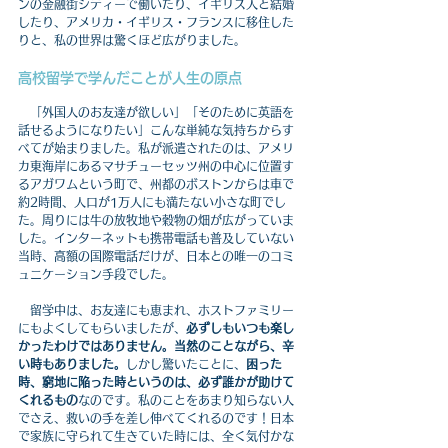
ンの金融街シティーで働いたり、イギリス人と結婚
したり、アメリカ・イギリス・フランスに移住した
りと、私の世界は驚くほど広がりました。
高校留学で学んだことが人生の原点
　「外国人のお友達が欲しい」「そのために英語を
話せるようになりたい」こんな単純な気持ちからす
べてが始まりました。私が派遣されたのは、アメリ
カ東海岸にあるマサチューセッツ州の中心に位置す
るアガワムという町で、州都のボストンからは車で
約2時間、人口が1万人にも満たない小さな町でし
た。周りには牛の放牧地や穀物の畑が広がっていま
した。インターネットも携帯電話も普及していない
当時、高額の国際電話だけが、日本との唯一のコミ
ュニケーション手段でした。
　留学中は、お友達にも恵まれ、ホストファミリー
にもよくしてもらいましたが、
必ずしもいつも楽し
かったわけではありません。当然のことながら、辛
い時もありました。
しかし驚いたことに、
困った
時、窮地に陥った時というのは、必ず誰かが助けて
くれるもの
なのです。私のことをあまり知らない人
でさえ、救いの手を差し伸べてくれるのです！日本
で家族に守られて生きていた時には、全く気付かな