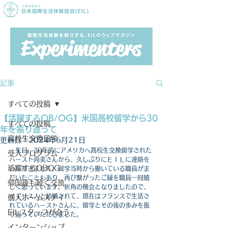
記事
すべての投稿
【活躍するOB/OG】米国高校留学から30
すべての投稿
年を振り返って
高校生交換留学
更新日：
2024年6月21日
　先日、30年前にアメリカへ高校生交換留学された
受入プログラム
ハースト尚美さんから、久しぶりにＥＩＬに連絡を
活躍するOBOG
いただきました。留学当時から働いている職員がま
だいたこともあり、再び繋がったご縁を職員一同嬉
帰国後も続く交流
しく思っています。折角の機会となりましたので、
イギリス人と結婚されて、現在はフランスで生活さ
個人ホームステイ
れているハーストさんに、留学とその後の歩みを振
EILスタッフが会う
り返っていただきました。
インターンシップ