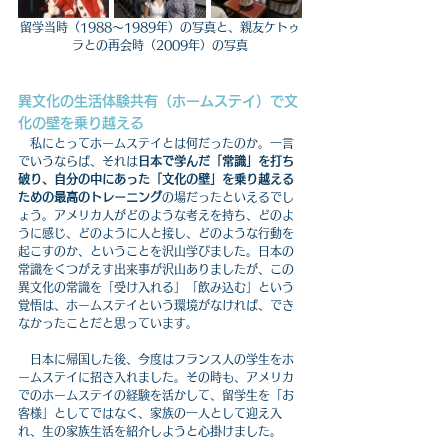
留学当時（1988～1989年）の写真と、親友ケトゥ
ラとの再会時（2009年）の写真
異文化の生活体験共有（ホームステイ）で文
化の壁を乗り越える
　私にとってホームステイとは何だったのか。一言
でいうならば、それは
日本で学んだ「常識」を打ち
破り、自分の中にあった「文化の壁」を乗り越える
ための最高のトレーニング
の場だったといえるでし
ょう。アメリカ人がどのような考えを持ち、どのよ
うに感じ、どのように人と接し、どのような行動を
起こすのか、ということを沢山学びました。日本の
常識をくつがえす出来事が沢山ありましたが、この
異文化の常識を「受け入れる」「飲み込む」という
覚悟は、ホームステイという環境がなければ、でき
なかったことだと思っています。
　日本に帰国した後、今度はフランス人の学生をホ
ームステイに招き入れました。その時も、アメリカ
でのホームステイの経験を活かして、留学生を「お
客様」としてではなく、家族の一人として迎え入
れ、生の家族生活を紹介しようと心掛けました。