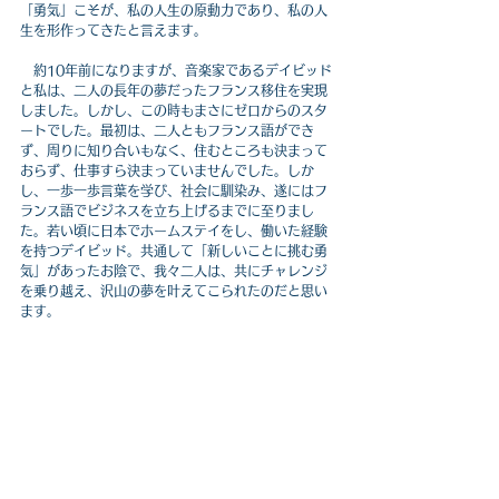
「勇気」こそが、私の人生の原動力であり、私の人
生を形作ってきたと言えます。
　約10年前になりますが、音楽家であるデイビッド
と私は、二人の長年の夢だったフランス移住を実現
しました。しかし、この時もまさにゼロからのスタ
ートでした。最初は、二人ともフランス語ができ
ず、周りに知り合いもなく、住むところも決まって
おらず、仕事すら決まっていませんでした。しか
し、一歩一歩言葉を学び、社会に馴染み、遂にはフ
ランス語でビジネスを立ち上げるまでに至りまし
た。若い頃に日本でホームステイをし、働いた経験
を持つデイビッド。共通して「新しいことに挑む勇
気」があったお陰で、我々二人は、共にチャレンジ
を乗り越え、沢山の夢を叶えてこられたのだと思い
ます。
日本だけでなく世界が人生の舞台
　これまですべての経験を振り返えった時、高校留
学やホームステイで私の人生がどう変わったのかと
考えることがあります。色々な答えが考えられます
が、最大のパラダイムシフトは、
あらゆる面での制
約が溶け去り、人生が想像以上に「自由」になった
ということではないでしょうか。言い換えるなら