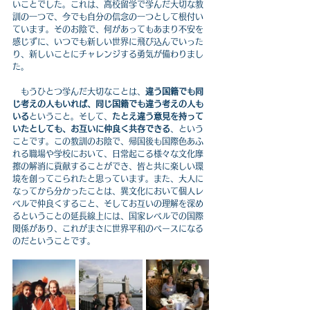
いことでした。これは、高校留学で学んだ大切な教
訓の一つで、今でも自分の信念の一つとして根付い
ています。そのお陰で、何があってもあまり不安を
感じずに、いつでも新しい世界に飛び込んでいった
り、新しいことにチャレンジする勇気が備わりまし
た。
　もうひとつ学んだ大切なことは、
違う国籍でも同
じ考えの人もいれば、同じ国籍でも違う考えの人も
いる
ということ。そして、
たとえ違う意見を持って
いたとしても、お互いに仲良く共存できる
、という
ことです。この教訓のお陰で、帰国後も国際色あふ
れる職場や学校において、日常起こる様々な文化摩
擦の解消に貢献することができ、皆と共に楽しい環
境を創ってこられたと思っています。また、大人に
なってから分かったことは、異文化において個人レ
ベルで仲良くすること、そしてお互いの理解を深め
るということの延長線上には、国家レベルでの国際
関係があり、これがまさに世界平和のベースになる
のだということです。