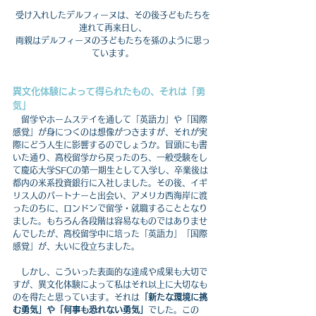
受け入れしたデルフィーヌは、その後子どもたちを
連れて再来日し、
両親はデルフィーヌの子どもたちを孫のように思っ
ています。
異文化体験によって得られたもの、それは「勇
気」
　留学やホームステイを通して「英語力」や「国際
感覚」が身につくのは想像がつきますが、それが実
際にどう人生に影響するのでしょうか。冒頭にも書
いた通り、高校留学から戻ったのち、一般受験をし
て慶応大学SFCの第一期生として入学し、卒業後は
都内の米系投資銀行に入社しました。その後、イギ
リス人のパートナーと出会い、アメリカ西海岸に渡
ったのちに、ロンドンで留学・就職することとなり
ました。もちろん各段階は容易なものではありませ
んでしたが、高校留学中に培った「英語力」「国際
感覚」が、大いに役立ちました。
　しかし、こういった表面的な達成や成果も大切で
すが、異文化体験によって私はそれ以上に大切なも
のを得たと思っています。それは
「新たな環境に挑
む勇気」や「何事も恐れない勇気」
でした。この