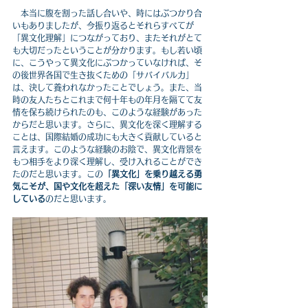
　本当に腹を割った話し合いや、時にはぶつかり合
いもありましたが、今振り返るとそれらすべてが
「異文化理解」につながっており、またそれがとて
も大切だったということが分かります。もし若い頃
に、こうやって異文化にぶつかっていなければ、そ
の後世界各国で生き抜くための「サバイバル力」
は、決して養われなかったことでしょう。また、当
時の友人たちとこれまで何十年もの年月を隔てて友
情を保ち続けられたのも、このような経験があった
からだと思います。さらに、異文化を深く理解する
ことは、国際結婚の成功にも大きく貢献していると
言えます。このような経験のお陰で、異文化背景を
もつ相手をより深く理解し、受け入れることができ
たのだと思います。この
「異文化」を乗り越える勇
気こそが、国や文化を超えた「深い友情」を可能に
している
のだと思います。